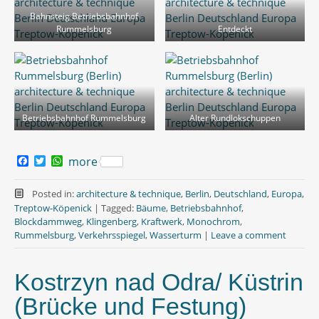
Bahnsteig Betriebsbahnhof
Rummelsburg
Entdeckt
Betriebsbahnhof Rummelsburg
Alter Rundlokschuppen
F
T
W
more
a
w
h
c
i
a
e
t
t
Posted in:
architecture & technique
,
Berlin
,
Deutschland
,
Europa
,
b
t
s
Treptow-Köpenick
|
Tagged:
Bäume
,
Betriebsbahnhof
,
o
e
A
Blockdammweg
,
Klingenberg
,
Kraftwerk
,
Monochrom
,
o
r
p
Rummelsburg
,
Verkehrsspiegel
,
Wasserturm
|
Leave a comment
k
p
Kostrzyn nad Odra/ Küstrin
(Brücke und Festung)