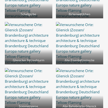
Schafgarbe
Birkenwäldchen
Glienicker Fernsehturm
Alte Eisenbahnstrecke
Sommerwiese
Alte Bahnbrücke Glienick