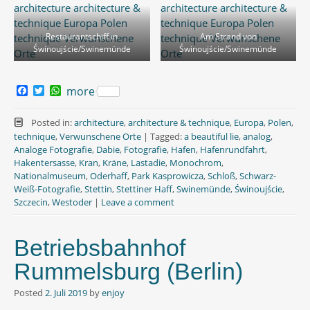
Restaurantschiff in
Am Strand von
Świnoujście/Swinemünde
Świnoujście/Swinemünde
F
T
W
more
a
w
h
c
i
a
e
t
t
Posted in:
architecture
,
architecture & technique
,
Europa
,
Polen
,
b
t
s
technique
,
Verwunschene Orte
|
Tagged:
a beautiful lie
,
analog
,
o
e
A
Analoge Fotografie
,
Dabie
,
Fotografie
,
Hafen
,
Hafenrundfahrt
,
o
r
p
Hakentersasse
,
Kran
,
Kräne
,
Lastadie
,
Monochrom
,
k
p
Nationalmuseum
,
Oderhaff
,
Park Kasprowicza
,
Schloß
,
Schwarz-
Weiß-Fotografie
,
Stettin
,
Stettiner Haff
,
Swinemünde
,
Świnoujście
,
Szczecin
,
Westoder
|
Leave a comment
Betriebsbahnhof
Rummelsburg (Berlin)
Posted
2. Juli 2019
by
enjoy