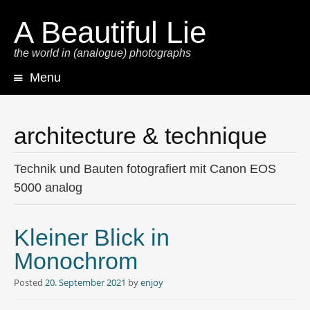
A Beautiful Lie
the world in (analogue) photographs
Menu
Skip
to
content
architecture & technique
Technik und Bauten fotografiert mit Canon EOS
5000 analog
Kleiner Blick in
Monochrom
Posted
20. September 2021
by
enjoy