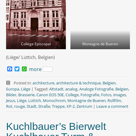
College Episcopal
Montagne de Bueren
(Liège/ Lüttich, Belgien)
F
T
W
more
a
w
h
c
i
a
e
t
t
Posted in:
architecture
,
architecture & technique
,
Belgien
,
b
t
s
Europa
,
Liège
|
Tagged:
Altstadt
,
analog
,
Analoge Fotografie
,
Belgien
,
o
e
A
Bilder
,
Brasserie
,
Canon EOS 50E
,
College
,
Fotografie
,
Fotos
,
images
,
o
r
p
Jesus
,
Liège
,
Lüttich
,
Monochrom
,
Montagne de Bueren
,
Rollfilm
,
k
p
Rot
,
rouge
,
Stadt
,
Straße
,
Treppe
,
XP-2
,
Zentrum
|
Leave a comment
Kuchlbauer’s Bierwelt