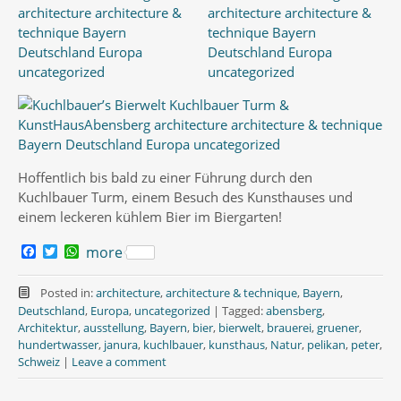
Hoffentlich bis bald zu einer Führung durch den
Kuchlbauer Turm, einem Besuch des Kunsthauses und
einem leckeren kühlem Bier im Biergarten!
F
T
W
more
a
w
h
c
i
a
e
t
t
Posted in:
architecture
,
architecture & technique
,
Bayern
,
b
t
s
Deutschland
,
Europa
,
uncategorized
|
Tagged:
abensberg
,
o
e
A
Architektur
,
ausstellung
,
Bayern
,
bier
,
bierwelt
,
brauerei
,
gruener
,
o
r
p
hundertwasser
,
janura
,
kuchlbauer
,
kunsthaus
,
Natur
,
pelikan
,
peter
,
k
p
Schweiz
|
Leave a comment