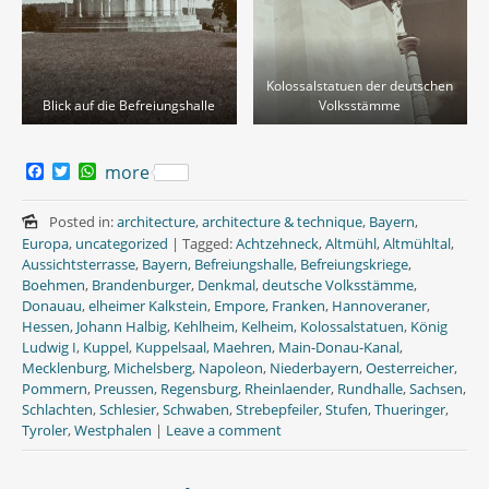
Kolossalstatuen der deutschen
Blick auf die Befreiungshalle
Volksstämme
F
T
W
more
a
w
h
c
i
a
e
t
t
Posted in:
architecture
,
architecture & technique
,
Bayern
,
b
t
s
Europa
,
uncategorized
|
Tagged:
Achtzehneck
,
Altmühl
,
Altmühltal
,
o
e
A
Aussichtsterrasse
,
Bayern
,
Befreiungshalle
,
Befreiungskriege
,
o
r
p
Boehmen
,
Brandenburger
,
Denkmal
,
deutsche Volksstämme
,
k
p
Donauau
,
elheimer Kalkstein
,
Empore
,
Franken
,
Hannoveraner
,
Hessen
,
Johann Halbig
,
Kehlheim
,
Kelheim
,
Kolossalstatuen
,
König
Ludwig I
,
Kuppel
,
Kuppelsaal
,
Maehren
,
Main-Donau-Kanal
,
Mecklenburg
,
Michelsberg
,
Napoleon
,
Niederbayern
,
Oesterreicher
,
Pommern
,
Preussen
,
Regensburg
,
Rheinlaender
,
Rundhalle
,
Sachsen
,
Schlachten
,
Schlesier
,
Schwaben
,
Strebepfeiler
,
Stufen
,
Thueringer
,
Tyroler
,
Westphalen
|
Leave a comment