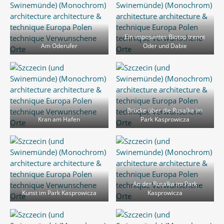
Ein imposantes Biotop trennt
Am Oderufer
Oder und Dabie
Brücke über die Rusalka im
Kran am Hafen
Park Kasprowicza
An der Rusalka im Park
Kunst im Park Kasprowicza
Kasprowicza