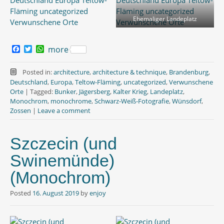
Ehemaliger Landeplatz
F
T
W
more
a
w
h
c
i
a
e
t
t
Posted in:
architecture
,
architecture & technique
,
Brandenburg
,
b
t
s
Deutschland
,
Europa
,
Teltow-Fläming
,
uncategorized
,
Verwunschene
o
e
A
Orte
|
Tagged:
Bunker
,
Jägersberg
,
Kalter Krieg
,
Landeplatz
,
o
r
p
Monochrom
,
monochrome
,
Schwarz-Weiß-Fotografie
,
Wünsdorf
,
k
p
Zossen
|
Leave a comment
Szczecin (und
Swinemünde)
(Monochrom)
Posted
16. August 2019
by
enjoy