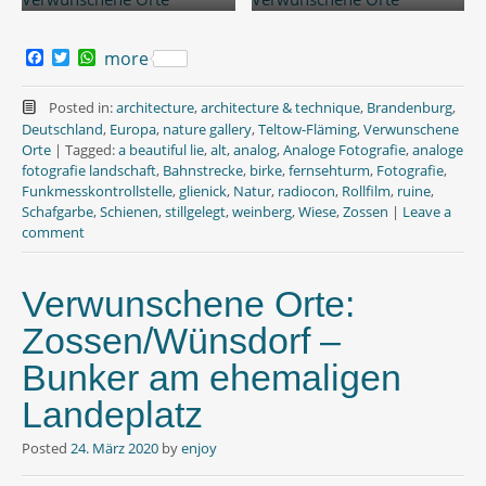
F
T
W
more
a
w
h
c
i
a
e
t
t
Posted in:
architecture
,
architecture & technique
,
Brandenburg
,
b
t
s
Deutschland
,
Europa
,
nature gallery
,
Teltow-Fläming
,
Verwunschene
o
e
A
Orte
|
Tagged:
a beautiful lie
,
alt
,
analog
,
Analoge Fotografie
,
analoge
o
r
p
fotografie landschaft
,
Bahnstrecke
,
birke
,
fernsehturm
,
Fotografie
,
k
p
Funkmesskontrollstelle
,
glienick
,
Natur
,
radiocon
,
Rollfilm
,
ruine
,
Schafgarbe
,
Schienen
,
stillgelegt
,
weinberg
,
Wiese
,
Zossen
|
Leave a
comment
Verwunschene Orte:
Zossen/Wünsdorf –
Bunker am ehemaligen
Landeplatz
Posted
24. März 2020
by
enjoy