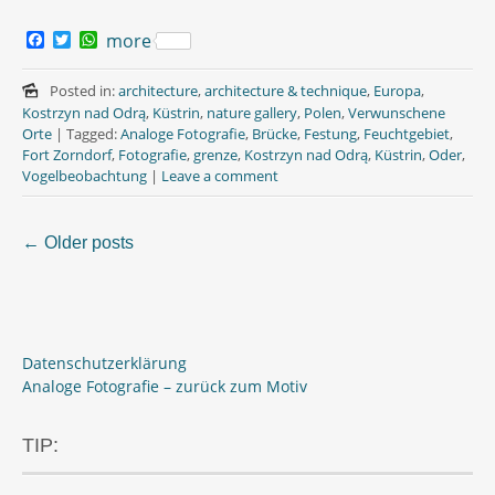
F
T
W
more
a
w
h
c
i
a
e
t
t
Posted in:
architecture
,
architecture & technique
,
Europa
,
b
t
s
Kostrzyn nad Odrą
,
Küstrin
,
nature gallery
,
Polen
,
Verwunschene
o
e
A
Orte
|
Tagged:
Analoge Fotografie
,
Brücke
,
Festung
,
Feuchtgebiet
,
o
r
p
Fort Zorndorf
,
Fotografie
,
grenze
,
Kostrzyn nad Odrą
,
Küstrin
,
Oder
,
k
p
Vogelbeobachtung
|
Leave a comment
←
Older posts
Posts
navigation
Datenschutzerklärung
Analoge Fotografie – zurück zum Motiv
TIP: