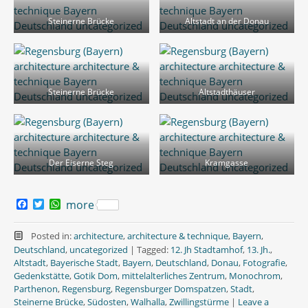
Steinerne Brücke
Altstadt an der Donau
Steinerne Brücke
Altstadthäuser
Der Eiserne Steg
Kramgasse
F
T
W
more
a
w
h
c
i
a
e
t
t
Posted in:
architecture
,
architecture & technique
,
Bayern
,
b
t
s
Deutschland
,
uncategorized
|
Tagged:
12. Jh Stadtamhof
,
13. Jh.
,
o
e
A
Altstadt
,
Bayerische Stadt
,
Bayern
,
Deutschland
,
Donau
,
Fotografie
,
o
r
p
Gedenkstätte
,
Gotik Dom
,
mittelalterliches Zentrum
,
Monochrom
,
k
p
Parthenon
,
Regensburg
,
Regensburger Domspatzen
,
Stadt
,
Steinerne Brücke
,
Südosten
,
Walhalla
,
Zwillingstürme
|
Leave a