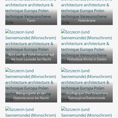
Turm
Hafenkräne
Blick von der Hakenterasse auf
die Insel Lastadie bei Nacht
Orthodoxe Kirche in Stettin
Wasserspiele an der
Ausflugsziel: Der Strand von
Hakenterasse bei Nacht
Świnoujście/Swinemünde