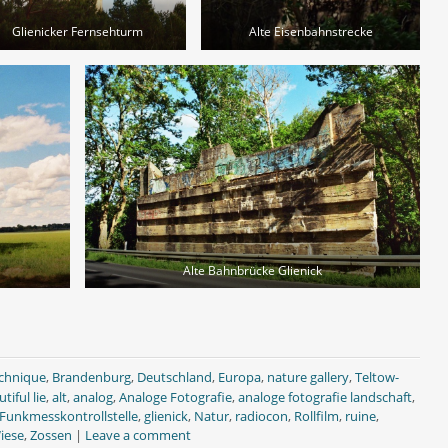
Glienicker Fernsehturm
Alte Eisenbahnstrecke
Alte Bahnbrücke Glienick
echnique
,
Brandenburg
,
Deutschland
,
Europa
,
nature gallery
,
Teltow-
tiful lie
,
alt
,
analog
,
Analoge Fotografie
,
analoge fotografie landschaft
,
Funkmesskontrollstelle
,
glienick
,
Natur
,
radiocon
,
Rollfilm
,
ruine
,
iese
,
Zossen
|
Leave a comment