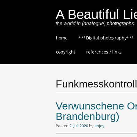
A Beautiful Li
the world in (analogue) photographs
Skip
home
***Digital photography***
to
content
copyright
references / links
Funkmesskontroll
Verwunschene Ort
Brandenburg)
Posted
2. Juli 2020
by
enjoy