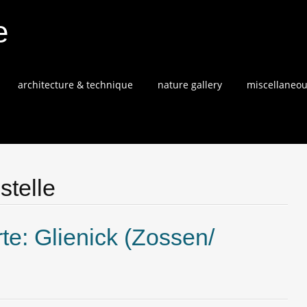
e
architecture & technique
nature gallery
miscellaneo
stelle
e: Glienick (Zossen/