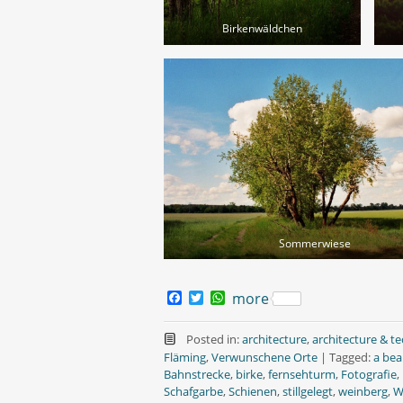
Birkenwäldchen
Sommerwiese
F
T
W
more
a
w
h
c
i
a
e
t
t
Posted in:
architecture
,
architecture & t
b
t
s
Fläming
,
Verwunschene Orte
|
Tagged:
a beau
o
e
A
Bahnstrecke
,
birke
,
fernsehturm
,
Fotografie
,
o
r
p
Schafgarbe
,
Schienen
,
stillgelegt
,
weinberg
,
W
k
p