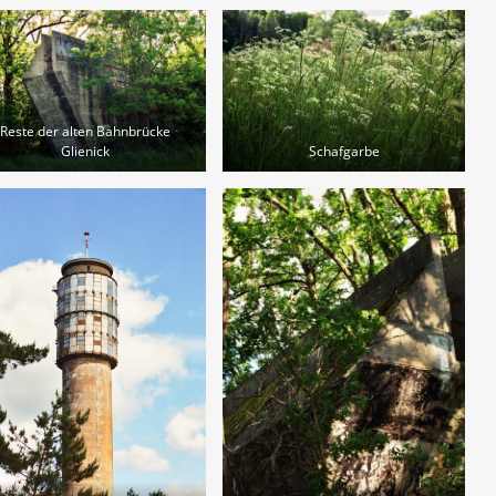
Reste der alten Bahnbrücke
Glienick
Schafgarbe