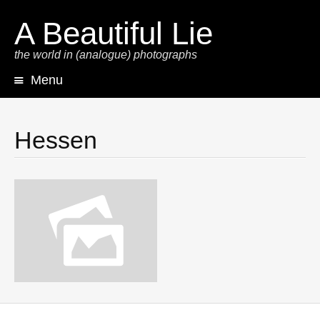
A Beautiful Lie
the world in (analogue) photographs
Menu
Skip
to
content
Hessen