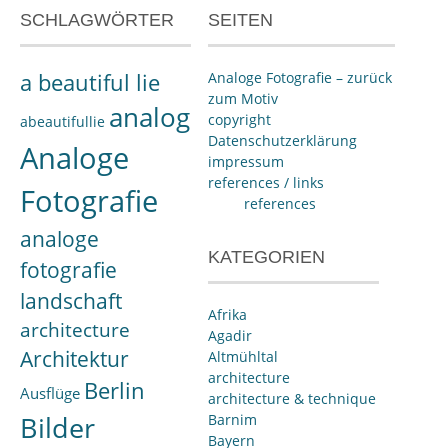
SCHLAGWÖRTER
SEITEN
a beautiful lie
Analoge Fotografie – zurück
zum Motiv
analog
copyright
abeautifullie
Datenschutzerklärung
Analoge
impressum
references / links
Fotografie
references
analoge
KATEGORIEN
fotografie
landschaft
Afrika
architecture
Agadir
Architektur
Altmühltal
architecture
Berlin
Ausflüge
architecture & technique
Bilder
Barnim
Bayern