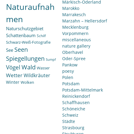
Märkisch-Oderland
Naturaufnah
Marokko
Marrakesch
men
Marzahn – Hellersdorf
Mecklenburg
Naturschutzgebiet
Vorpommern
Schattenbaum
Schilf
miscellaneous
Schwarz-Weiß-Fotografie
nature gallery
Seen
See
Oberhavel
Spiegellungen
Oder-Spree
Sumpf
Pankow
Wald
Vögel
Wasser
poesy
Wetter
Wildkräuter
Polen
Winter
Wolken
Potsdam
Potsdam-Mittelmark
Reinickendorf
Schaffhausen
Schöneiche
Schweiz
Städte
Strasbourg
Strukturen