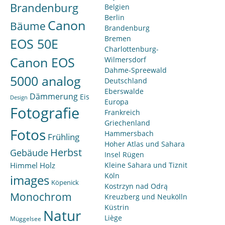
Brandenburg
Belgien
Berlin
Canon
Bäume
Brandenburg
Bremen
EOS 50E
Charlottenburg-
Canon EOS
Wilmersdorf
Dahme-Spreewald
5000 analog
Deutschland
Eberswalde
Dämmerung
Eis
Design
Europa
Fotografie
Frankreich
Griechenland
Fotos
Hammersbach
Frühling
Hoher Atlas und Sahara
Herbst
Gebäude
Insel Rügen
Himmel
Holz
Kleine Sahara und Tiznit
Köln
images
Köpenick
Kostrzyn nad Odrą
Monochrom
Kreuzberg und Neukölln
Küstrin
Natur
Liège
Müggelsee