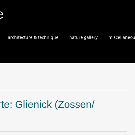
e
architecture & technique
nature gallery
miscellaneo
e: Glienick (Zossen/