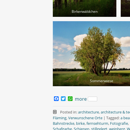
Birkenwäldchen
Sommerwiese
F
T
W
more
a
w
h
c
i
a
e
t
t
Posted in:
architecture
,
architecture & t
b
t
s
Fläming
,
Verwunschene Orte
|
Tagged:
a beau
o
e
A
Bahnstrecke
,
birke
,
fernsehturm
,
Fotografie
,
o
r
p
Schafgarbe
,
Schienen
,
stillgelegt
,
weinberg
,
W