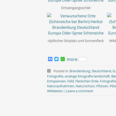
Ortseingangsschild
Idyllischer Sitzplatz und Sonnenfleck
Wild
F
T
W
more
a
w
h
c
i
a
e
t
t
Posted in:
Brandenburg
,
Deutschland
,
E
b
t
s
Fotografie
,
analoge fotografie landschaft
,
Bä
o
e
A
Entspannen
,
Feld
,
Fleckchen Erde
,
Fotografie
o
r
p
Naturaufnahmen
,
Naturschutz
,
Pfützen
,
Pilz
k
p
Wildwiese
|
Leave a comment