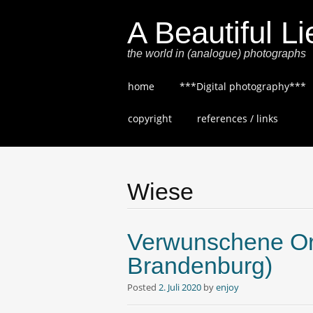
A Beautiful Li
the world in (analogue) photographs
Skip
home
***Digital photography***
to
content
copyright
references / links
Wiese
Verwunschene Ort
Brandenburg)
Posted
2. Juli 2020
by
enjoy