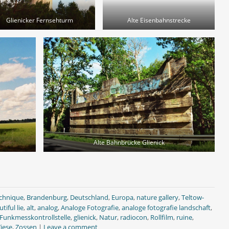
Glienicker Fernsehturm
Alte Eisenbahnstrecke
Alte Bahnbrücke Glienick
echnique
,
Brandenburg
,
Deutschland
,
Europa
,
nature gallery
,
Teltow-
tiful lie
,
alt
,
analog
,
Analoge Fotografie
,
analoge fotografie landschaft
,
Funkmesskontrollstelle
,
glienick
,
Natur
,
radiocon
,
Rollfilm
,
ruine
,
iese
,
Zossen
|
Leave a comment