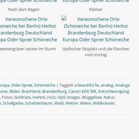
Nach dem Regen
Kletten
wiesengräser tanzen im Sturm
Idyllischer Sitzplatz und die Flaschen
vom Vortag
uropa
,
Oder-Spree
,
Schöneiche
|
Tagged:
a beautiful lie
,
analog
,
Analoge
ume
,
Bilder
,
Brachland
,
Brandenburg
,
Canon EOS 50E
,
Entschleunigung
,
,
Fotos
,
Goldrute
,
Herbst
,
Holz
,
Idyll
,
images
,
Müggelsee
,
Natur
,
e
,
Schafgarbe
,
Schattenbaum
,
Wald
,
Wetter
,
Wiese
,
Wildkräuter
,