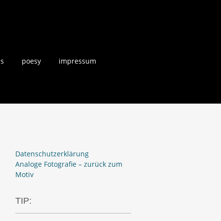
us
poesy
impressum
Datenschutzerklärung
Analoge Fotografie – zurück zum
Motiv
TIP: