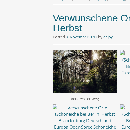
k
p
Verwunschene Ort
Herbst
Posted
9. November 2017
by
enjoy
Versteckter Weg