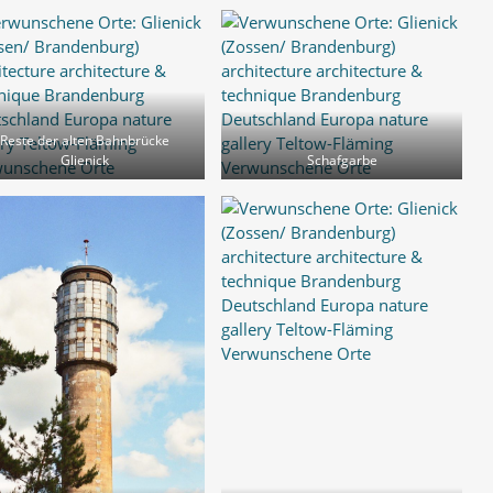
Reste der alten Bahnbrücke
Glienick
Schafgarbe