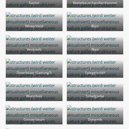
Sockel
Wattebauschwolkenhimmel
Winterkleid
Blatt
Verästelt
Watt
Distelblüte (Gattung?)
Spiegelschilf
Wurmholz
Schafgarbe
Geisterbaum
Dynamik