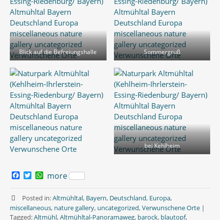
Blick auf die Befreiungshalle
Sommergruß
bei Kehlheim
F
T
W
more
a
w
h
c
i
a
e
t
t
Posted in:
Altmühltal
,
Bayern
,
Deutschland
,
Europa
,
b
t
s
miscellaneous
,
nature gallery
,
uncategorized
,
Verwunschene Orte
|
o
e
A
Tagged:
Altmühl
,
Altmühltal-Panoramaweg
,
barock
,
blautopf
,