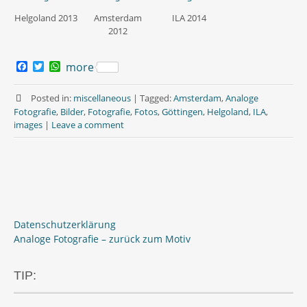
Helgoland 2013
Amsterdam
ILA 2014
2012
F
T
W
more
a
w
h
c
i
a
e
t
t
Posted in:
miscellaneous
|
Tagged:
Amsterdam
,
Analoge
b
t
s
Fotografie
,
Bilder
,
Fotografie
,
Fotos
,
Göttingen
,
Helgoland
,
ILA
,
o
e
A
images
|
Leave a comment
o
r
p
k
p
Datenschutzerklärung
Analoge Fotografie – zurück zum Motiv
TIP: