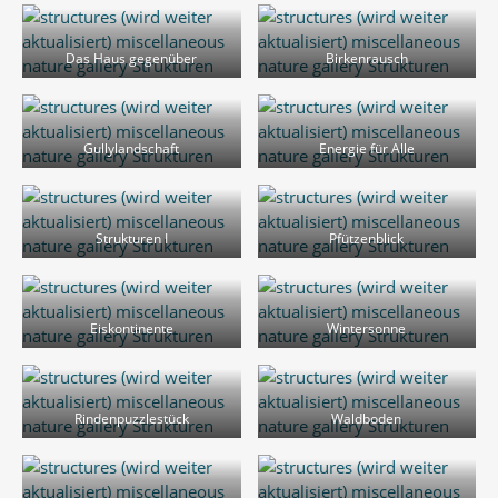
Das Haus gegenüber
Birkenrausch
Gullylandschaft
Energie für Alle
Strukturen I
Pfützenblick
Eiskontinente
Wintersonne
Rindenpuzzlestück
Waldboden