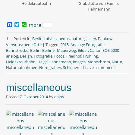
Heidekrautbahn
Grabstätte von Familie
Hahnemann
F
T
W
more
a
w
h
c
i
a
e
t
t
Posted in:
Berlin
,
miscellaneous
,
nature gallery
,
Pankow
,
b
t
s
Verwunschene Orte
|
Tagged:
2015
,
Analoge Fotografie
,
o
e
A
Bahnstrecke
,
Berlin
,
Berliner Mauerweg
,
Bilder
,
Canon EOS 5000
o
r
p
analog
,
Design
,
Fotografie
,
Fotos
,
Friedhof
,
Frühling
,
k
p
Heidekrautbahn
,
Helga Hahnemann
,
images
,
Monochrom
,
Natur
,
Naturaufnahmen
,
Nordgraben
,
Schienen
|
Leave a comment
miscellaneous
Posted
7. Oktober 2014
by
enjoy