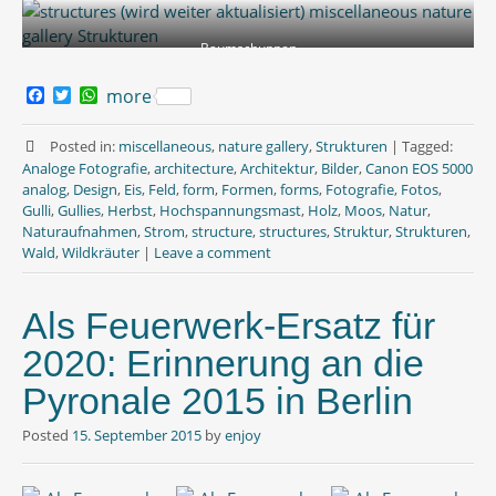
Baumschuppen
F
T
W
more
a
w
h
c
i
a
e
t
t
Posted in:
miscellaneous
,
nature gallery
,
Strukturen
|
Tagged:
b
t
s
Analoge Fotografie
,
architecture
,
Architektur
,
Bilder
,
Canon EOS 5000
o
e
A
analog
,
Design
,
Eis
,
Feld
,
form
,
Formen
,
forms
,
Fotografie
,
Fotos
,
o
r
p
Gulli
,
Gullies
,
Herbst
,
Hochspannungsmast
,
Holz
,
Moos
,
Natur
,
k
p
Naturaufnahmen
,
Strom
,
structure
,
structures
,
Struktur
,
Strukturen
,
Wald
,
Wildkräuter
|
Leave a comment
Als Feuerwerk-Ersatz für
2020: Erinnerung an die
Pyronale 2015 in Berlin
Posted
15. September 2015
by
enjoy