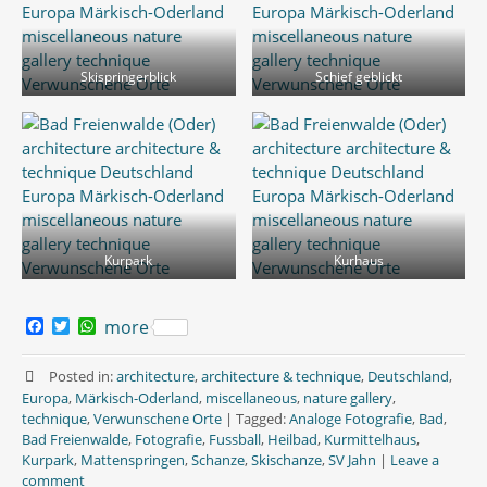
Skispringerblick
Schief geblickt
Kurpark
Kurhaus
F
T
W
more
a
w
h
c
i
a
e
t
t
Posted in:
architecture
,
architecture & technique
,
Deutschland
,
b
t
s
Europa
,
Märkisch-Oderland
,
miscellaneous
,
nature gallery
,
o
e
A
technique
,
Verwunschene Orte
|
Tagged:
Analoge Fotografie
,
Bad
,
o
r
p
Bad Freienwalde
,
Fotografie
,
Fussball
,
Heilbad
,
Kurmittelhaus
,
k
p
Kurpark
,
Mattenspringen
,
Schanze
,
Skischanze
,
SV Jahn
|
Leave a
comment