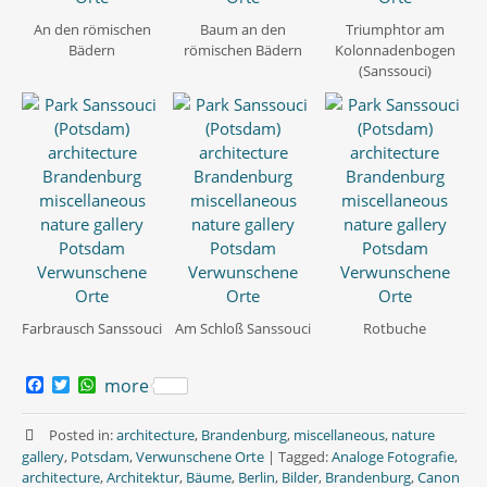
An den römischen
Baum an den
Triumphtor am
Bädern
römischen Bädern
Kolonnadenbogen
(Sanssouci)
Farbrausch Sanssouci
Am Schloß Sanssouci
Rotbuche
F
T
W
more
a
w
h
c
i
a
e
t
t
Posted in:
architecture
,
Brandenburg
,
miscellaneous
,
nature
b
t
s
gallery
,
Potsdam
,
Verwunschene Orte
|
Tagged:
Analoge Fotografie
,
o
e
A
architecture
,
Architektur
,
Bäume
,
Berlin
,
Bilder
,
Brandenburg
,
Canon