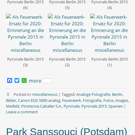
Pyronale Berlin 2015
Pyronale Berlin 2015
Pyronale Berlin 2015
(6)
(5)
(4)
Pyronale Berlin 2015
Pyronale Berlin 2015
Pyronale Berlin 2015
(3)
(2)
(1)
F
T
W
more
a
w
h
c
i
a
e
t
t
Posted in:
miscellaneous
|
Tagged:
Analoge Fotografie
,
Berlin
,
b
t
s
Bilder
,
Canon EOS 5000 analog
,
Feuerwerk
,
Fotografie
,
Fotos
,
images
,
o
e
A
Maifeld
,
Pirotecnia Caballer S.A.
,
Pyronale
,
Pyronale 2015
,
Spanien
|
o
r
p
Leave a comment
k
p
Park Sanssouci (Potsdam)