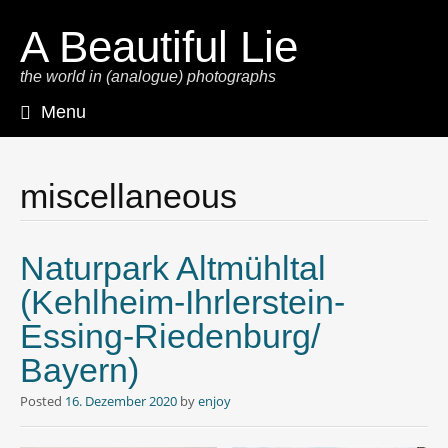
A Beautiful Lie
the world in (analogue) photographs
Menu
Skip
to
content
miscellaneous
Naturpark Altmühltal
(Kehlheim-Ihrlerstein-
Essing-Riedenburg/
Bayern)
Posted
16. Dezember 2020
by
enjoy