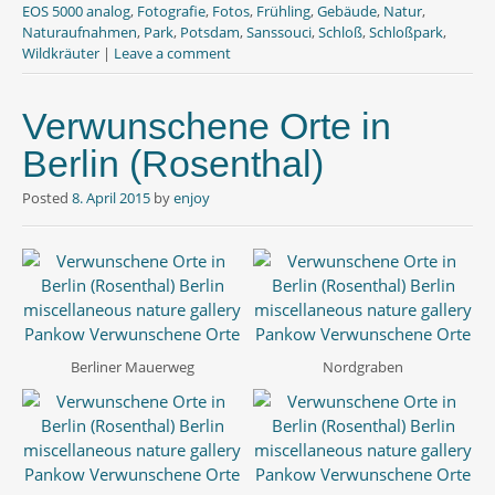
o
r
p
EOS 5000 analog
,
Fotografie
,
Fotos
,
Frühling
,
Gebäude
,
Natur
,
k
p
Naturaufnahmen
,
Park
,
Potsdam
,
Sanssouci
,
Schloß
,
Schloßpark
,
Wildkräuter
|
Leave a comment
Verwunschene Orte in
Berlin (Rosenthal)
Posted
8. April 2015
by
enjoy
Berliner Mauerweg
Nordgraben