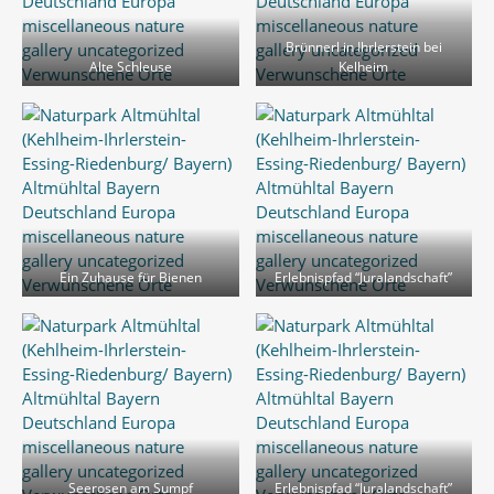
Brünnerl in Ihrlerstein bei
Alte Schleuse
Kelheim
Ein Zuhause für Bienen
Erlebnispfad “Juralandschaft”
Seerosen am Sumpf
Erlebnispfad “Juralandschaft”