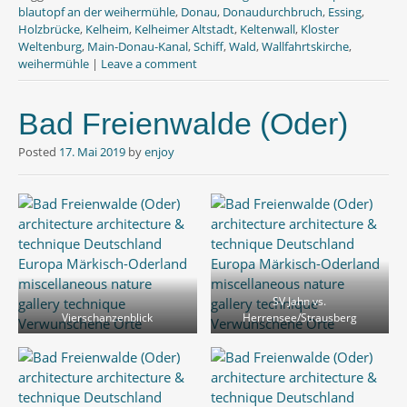
o
r
p
blautopf an der weihermühle
,
Donau
,
Donaudurchbruch
,
Essing
,
k
p
Holzbrücke
,
Kelheim
,
Kelheimer Altstadt
,
Keltenwall
,
Kloster
Weltenburg
,
Main-Donau-Kanal
,
Schiff
,
Wald
,
Wallfahrtskirche
,
weihermühle
|
Leave a comment
Bad Freienwalde (Oder)
Posted
17. Mai 2019
by
enjoy
SV Jahn vs.
Vierschanzenblick
Herrensee/Strausberg