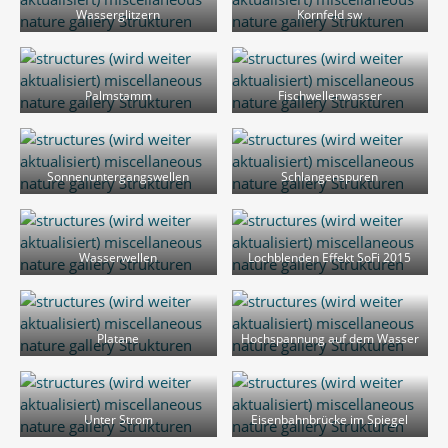
Wasserglitzern
Kornfeld sw
Palmstamm
Fischwellenwasser
Sonnenuntergangswellen
Schlangenspuren
Wasserwellen
Lochblenden Effekt SoFi 2015
Platane
Hochspannung auf dem Wasser
Unter Strom
Eisenbahnbrücke im Spiegel