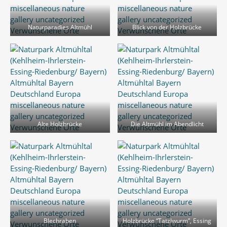
Naturparadies Altmühl
Blick von der Holzbrücke
Alte Holzbrücke
Die Altmühl im Abendlicht
Blechraben
Holzbrücke “Tatzlwurm”, Essing