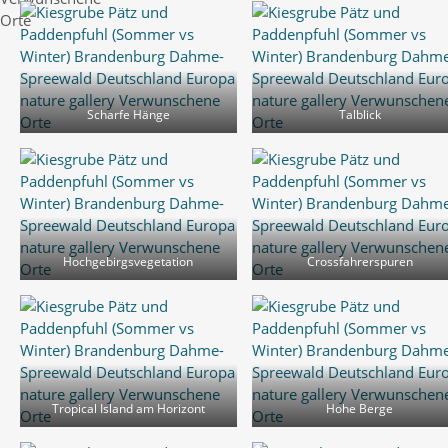
Scharfe Hänge
Talblick
Hochgebirgsvegetation
Crossfahrerspuren
Tropical Island am Horizont
Hohe Berge