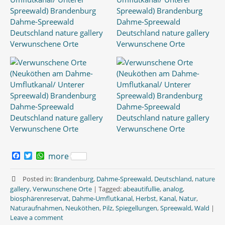
F
T
W
more
a
w
h
c
i
a
e
t
t
Posted in:
Brandenburg
,
Dahme-Spreewald
,
Deutschland
,
nature
b
t
s
gallery
,
Verwunschene Orte
|
Tagged:
abeautifullie
,
analog
,
o
e
A
biosphärenreservat
,
Dahme-Umflutkanal
,
Herbst
,
Kanal
,
Natur
,
o
r
p
Naturaufnahmen
,
Neuköthen
,
Pilz
,
Spiegellungen
,
Spreewald
,
Wald
|
k
p
Leave a comment