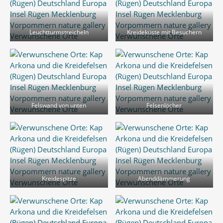
Leuchtturmstreicheln
Kreideküste mit Besuchern
Felswand von unten
Felsenlöcher
Kreidespitze
Abenddämmerung