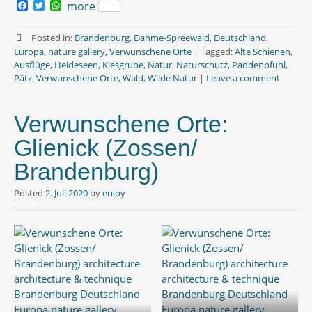
F
T
W
more
a
w
h
c
i
a
e
t
t
Posted in:
Brandenburg
,
Dahme-Spreewald
,
Deutschland
,
b
t
s
Europa
,
nature gallery
,
Verwunschene Orte
|
Tagged:
Alte Schienen
,
o
e
A
Ausflüge
,
Heideseen
,
Kiesgrube
,
Natur
,
Naturschutz
,
Paddenpfuhl
,
o
r
p
Pätz
,
Verwunschene Orte
,
Wald
,
Wilde Natur
|
Leave a comment
k
p
Verwunschene Orte:
Glienick (Zossen/
Brandenburg)
Posted
2. Juli 2020
by
enjoy