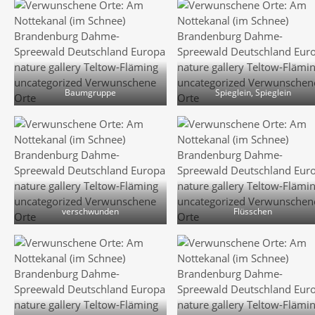
Baumgruppe
Spieglein, Spieglein
verschwunden
Flüsschen