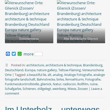
Sommerwiese
Alte Bahnbrücke Glienick
F
T
W
more
a
w
h
c
i
a
e
t
t
Posted in:
architecture
,
architecture & technique
,
Brandenburg
,
b
t
s
Deutschland
,
Europa
,
nature gallery
,
Teltow-Fläming
,
Verwunschene
o
e
A
Orte
|
Tagged:
a beautiful lie
,
alt
,
analog
,
Analoge Fotografie
,
analoge
o
r
p
fotografie landschaft
,
Bahnstrecke
,
birke
,
fernsehturm
,
Fotografie
,
k
p
Funkmesskontrollstelle
,
glienick
,
Natur
,
radiocon
,
Rollfilm
,
ruine
,
Schafgarbe
,
Schienen
,
stillgelegt
,
weinberg
,
Wiese
,
Zossen
|
Leave a
comment
Im Unterholz – unterwegs