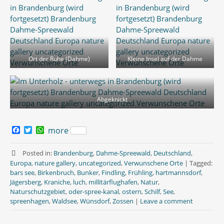
Ort der Ruhe (Dahme)
Kleine Insel auf der Dahme
Abgeknickt
F
T
W
more
a
w
h
c
i
a
e
t
t
Posted in:
Brandenburg
,
Dahme-Spreewald
,
Deutschland
,
b
t
s
Europa
,
nature gallery
,
uncategorized
,
Verwunschene Orte
|
Tagged:
o
e
A
bars see
,
Birkenbruch
,
Bunker
,
Findling
,
Frühling
,
hartmannsdorf
,
o
r
p
Jägersberg
,
Kraniche
,
luch
,
millitärflughafen
,
Natur
,
k
p
Naturschutzgebiet
,
oder-spree-kanal
,
ostern
,
Schilf
,
See
,
spreenhagen
,
Waldsee
,
Wünsdorf
,
Zossen
|
Leave a comment