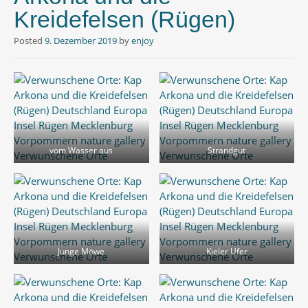
Kreidefelsen (Rügen)
Posted
9. Dezember 2019
by
enjoy
vom Wasser aus
Strandgut
Junge Möwe
Kieler Ufer