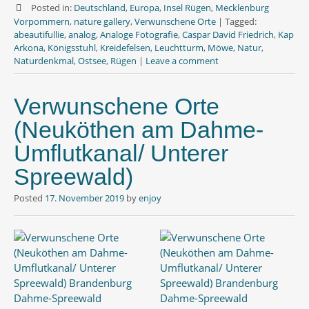
e
t
t
Posted in:
Deutschland
,
Europa
,
Insel Rügen
,
Mecklenburg
b
t
s
Vorpommern
,
nature gallery
,
Verwunschene Orte
|
Tagged:
o
e
A
abeautifullie
,
analog
,
Analoge Fotografie
,
Caspar David Friedrich
,
Kap
o
r
p
Arkona
,
Königsstuhl
,
Kreidefelsen
,
Leuchtturm
,
Möwe
,
Natur
,
k
p
Naturdenkmal
,
Ostsee
,
Rügen
|
Leave a comment
Verwunschene Orte
(Neuköthen am Dahme-
Umflutkanal/ Unterer
Spreewald)
Posted
17. November 2019
by
enjoy