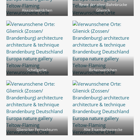
Reste der alten Bahnbrücke
Akazienwäldchen
Glienick
Schafgarbe
Birkenwäldchen
Glienicker Fernsehturm
Alte Eisenbahnstrecke