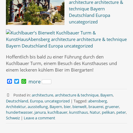
Hoffentlich bis bald zu einer Führung durch den
Kuchlbauer Turm, einem Besuch des Kunsthauses und
einem leckeren kühlem Bier im Biergarten!
F
T
W
more
a
w
h
c
i
a
e
t
t
Posted in:
architecture
,
architecture & technique
,
Bayern
,
b
t
s
Deutschland
,
Europa
,
uncategorized
|
Tagged:
abensberg
,
o
e
A
Architektur
,
ausstellung
,
Bayern
,
bier
,
bierwelt
,
brauerei
,
gruener
,
o
r
p
hundertwasser
,
janura
,
kuchlbauer
,
kunsthaus
,
Natur
,
pelikan
,
peter
,
k
p
Schweiz
|
Leave a comment