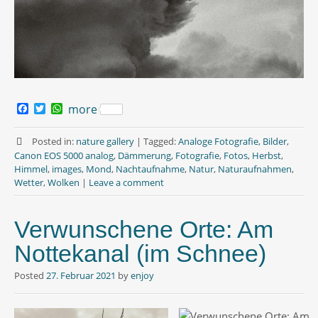
F
T
W
more
a
w
h
c
i
a
e
t
t
Posted in:
nature gallery
|
Tagged:
Analoge Fotografie
,
Bilder
,
b
t
s
Canon EOS 5000 analog
,
Dämmerung
,
Fotografie
,
Fotos
,
Herbst
,
o
e
A
Himmel
,
images
,
Mond
,
Nachtaufnahme
,
Natur
,
Naturaufnahmen
,
o
r
p
Wetter
,
Wolken
|
Leave a comment
k
p
Verwunschene Orte: Am
Nottekanal (im Schnee)
Posted
27. Februar 2021
by
enjoy