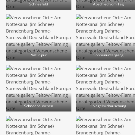
Schneefeld
Abschied vom Tag
Natur pur
Sonnenuntergang
Schneehäubchen
Spiegelbildtäuschung