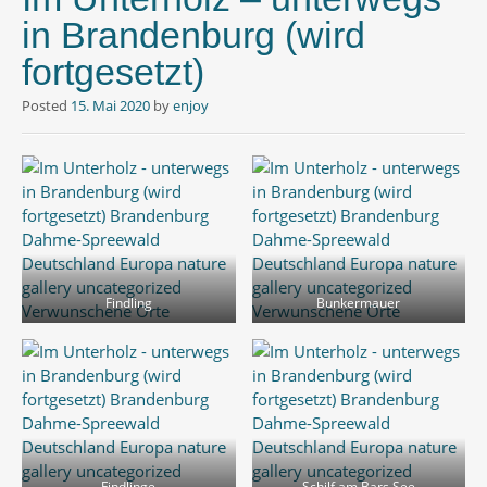
in Brandenburg (wird
fortgesetzt)
Posted
15. Mai 2020
by
enjoy
Findling
Bunkermauer
Findlinge
Schilf am Bars See