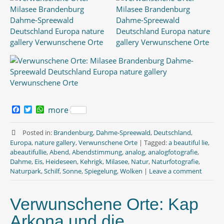
F
T
W
more
a
w
h
c
i
a
e
t
t
Posted in:
Brandenburg
,
Dahme-Spreewald
,
Deutschland
,
b
t
s
Europa
,
nature gallery
,
Verwunschene Orte
|
Tagged:
a beautiful lie
,
o
e
A
abeautifullie
,
Abend
,
Abendstimmung
,
analog
,
analogfotografie
,
o
r
p
Dahme
,
Eis
,
Heideseen
,
Kehrigk
,
Milasee
,
Natur
,
Naturfotografie
,
k
p
Naturpark
,
Schilf
,
Sonne
,
Spiegelung
,
Wolken
|
Leave a comment
Verwunschene Orte: Kap
Arkona und die