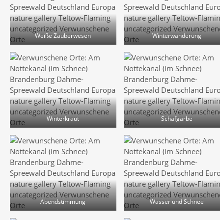
Weiße Zauberwesen
Winterwanderung
Winterkraut
Schafgarbe
Abendstimmung
Wasser und Schnee