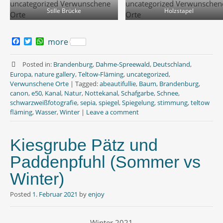
Stille Brücke
Holzstapel
F
T
W
more
a
w
h
c
i
a
e
t
t
Posted in:
Brandenburg
,
Dahme-Spreewald
,
Deutschland
,
b
t
s
Europa
,
nature gallery
,
Teltow-Fläming
,
uncategorized
,
o
e
A
Verwunschene Orte
|
Tagged:
abeautifullie
,
Baum
,
Brandenburg
,
o
r
p
canon
,
e50
,
Kanal
,
Natur
,
Nottekanal
,
Schafgarbe
,
Schnee
,
k
p
schwarzweißfotografie
,
sepia
,
spiegel
,
Spiegelung
,
stimmung
,
teltow
fläming
,
Wasser
,
Winter
|
Leave a comment
Kiesgrube Pätz und
Paddenpfuhl (Sommer vs
Winter)
Posted
1. Februar 2021
by
enjoy
Winter 2021