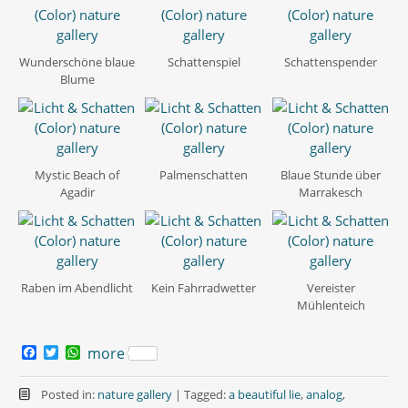
Wunderschöne blaue
Schattenspiel
Schattenspender
Blume
Mystic Beach of
Palmenschatten
Blaue Stunde über
Agadir
Marrakesch
Raben im Abendlicht
Kein Fahrradwetter
Vereister
Mühlenteich
F
T
W
more
a
w
h
c
i
a
e
t
t
Posted in:
nature gallery
|
Tagged:
a beautiful lie
,
analog
,