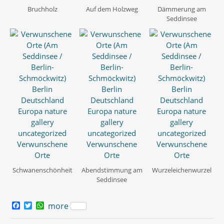
Bruchholz
Auf dem Holzweg
Dämmerung am
Seddinsee
Schwanenschönheit
Abendstimmung am
Wurzeleichenwurzel
Seddinsee
F
T
W
more
a
w
h
c
i
a