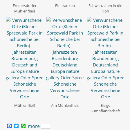
Fredersdorfer
Efeuranken
Schwänzchen in die
Mühlenfließ
Höh
Mühlenfließ
Am Mühlenfließ
Eisige
Sumpflandschaft
F
T
W
more