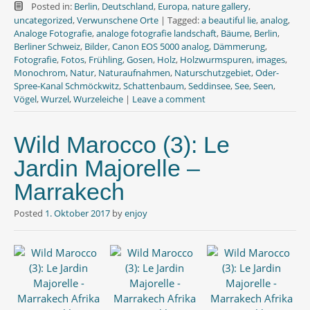
e
t
t
Posted in:
Berlin
,
Deutschland
,
Europa
,
nature gallery
,
b
t
s
uncategorized
,
Verwunschene Orte
|
Tagged:
a beautiful lie
,
analog
,
o
e
A
Analoge Fotografie
,
analoge fotografie landschaft
,
Bäume
,
Berlin
,
o
r
p
Berliner Schweiz
,
Bilder
,
Canon EOS 5000 analog
,
Dämmerung
,
k
p
Fotografie
,
Fotos
,
Frühling
,
Gosen
,
Holz
,
Holzwurmspuren
,
images
,
Monochrom
,
Natur
,
Naturaufnahmen
,
Naturschutzgebiet
,
Oder-
Spree-Kanal Schmöckwitz
,
Schattenbaum
,
Seddinsee
,
See
,
Seen
,
Vögel
,
Wurzel
,
Wurzeleiche
|
Leave a comment
Wild Marocco (3): Le
Jardin Majorelle –
Marrakech
Posted
1. Oktober 2017
by
enjoy