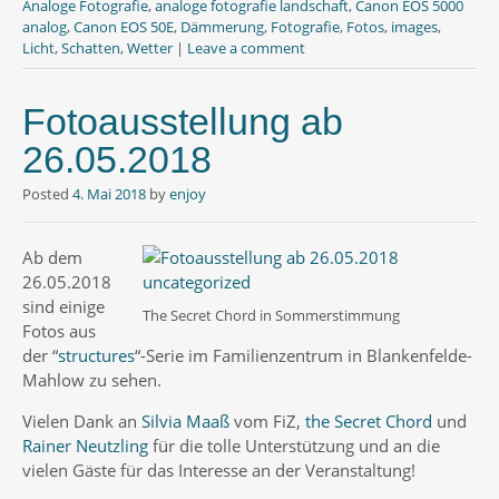
b
t
s
Analoge Fotografie
,
analoge fotografie landschaft
,
Canon EOS 5000
o
e
A
analog
,
Canon EOS 50E
,
Dämmerung
,
Fotografie
,
Fotos
,
images
,
o
r
p
Licht
,
Schatten
,
Wetter
|
Leave a comment
k
p
Fotoausstellung ab
26.05.2018
Posted
4. Mai 2018
by
enjoy
Ab dem
26.05.2018
sind einige
The Secret Chord in Sommerstimmung
Fotos aus
der “
structures
“-Serie im Familienzentrum in Blankenfelde-
Mahlow zu sehen.
Vielen Dank an
Silvia Maaß
vom FiZ,
the Secret Chord
und
Rainer Neutzling
für die tolle Unterstützung und an die
vielen Gäste für das Interesse an der Veranstaltung!