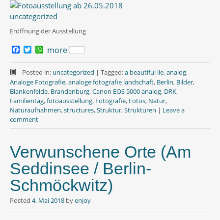
Eröffnung der Ausstellung
F
T
W
more
a
w
h
c
i
a
e
t
t
Posted in:
uncategorized
|
Tagged:
a beautiful lie
,
analog
,
b
t
s
Analoge Fotografie
,
analoge fotografie landschaft
,
Berlin
,
Bilder
,
o
e
A
Blankenfelde
,
Brandenburg
,
Canon EOS 5000 analog
,
DRK
,
o
r
p
Familientag
,
fotoausstellung
,
Fotografie
,
Fotos
,
Natur
,
k
p
Naturaufnahmen
,
structures
,
Struktur
,
Strukturen
|
Leave a
comment
Verwunschene Orte (Am
Seddinsee / Berlin-
Schmöckwitz)
Posted
4. Mai 2018
by
enjoy