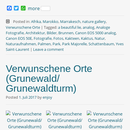
F
T
W
more
a
w
h
c
i
a
e
t
t
Posted in:
Afrika
,
Marokko
,
Marrakesch
,
nature gallery
,
b
t
s
Verwunschene Orte
|
Tagged:
a beautiful lie
,
analog
,
Analoge
o
e
A
Fotografie
,
Architektur
,
Bilder
,
Brunnen
,
Canon EOS 5000 analog
,
o
r
p
Canon EOS 50E
,
Fotografie
,
Fotos
,
Kakteen
,
Kaktus
,
Natur
,
k
p
Naturaufnahmen
,
Palmen
,
Park
,
Park Majorelle
,
Schattenbaum
,
Yves
Saint-Laurent
|
Leave a comment
Verwunschene Orte
(Grunewald/
Grunewaldturm)
Posted
1. Juli 2017
by
enjoy