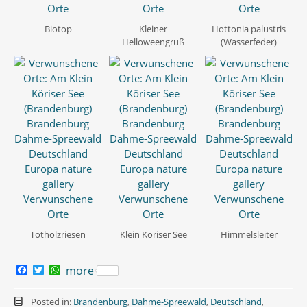
Biotop
Kleiner
Hottonia palustris
Helloweengruß
(Wasserfeder)
Totholzriesen
Klein Köriser See
Himmelsleiter
F
T
W
more
a
w
h
c
i
a
e
t
t
Posted in:
Brandenburg
,
Dahme-Spreewald
,
Deutschland
,