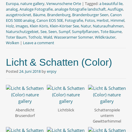
b
t
s
Europa
,
nature gallery
,
Verwunschene Orte
|
Tagged:
a beautiful lie
,
o
e
A
analog
,
Analoge Fotografie
,
analoge fotografie landschaft
,
Ausflüge
,
o
r
p
ausgetrocknet
,
Bäume
,
Brandenburg
,
Brandenburger Seen
,
Canon
k
p
EOS 5000 analog
,
Canon EOS 50E
,
Fotografie
,
Fotos
,
Herbst
,
Himmel
,
Holz
,
images
,
Klein Köris
,
Klein-Köriser See
,
Natur
,
Naturaufnahmen
,
Naturschutzgebiet
,
See
,
Seen
,
Sumpf
,
Sumpfpflanzen
,
Tote Bäume
,
Toter Baum
,
Totholz
,
Wald
,
Wasserarmer Sommer
,
Wildkräuter
,
Wolken
|
Leave a comment
Licht & Schatten (Color)
Posted
24. Juni 2018
by
enjoy
Abendlicht
Lichtblick
Schattenspiele
Brusendorf
unterm
Gewitterhimmel