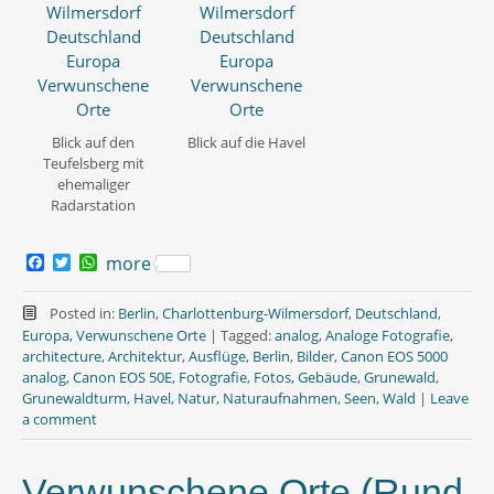
Blick auf den
Blick auf die Havel
Teufelsberg mit
ehemaliger
Radarstation
F
T
W
more
a
w
h
c
i
a
e
t
t
Posted in:
Berlin
,
Charlottenburg-Wilmersdorf
,
Deutschland
,
b
t
s
Europa
,
Verwunschene Orte
|
Tagged:
analog
,
Analoge Fotografie
,
o
e
A
architecture
,
Architektur
,
Ausflüge
,
Berlin
,
Bilder
,
Canon EOS 5000
o
r
p
analog
,
Canon EOS 50E
,
Fotografie
,
Fotos
,
Gebäude
,
Grunewald
,
k
p
Grunewaldturm
,
Havel
,
Natur
,
Naturaufnahmen
,
Seen
,
Wald
|
Leave
a comment
Verwunschene Orte (Rund