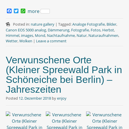
F
T
W
more
a
w
h
c
i
a
e
t
t
Posted in:
nature gallery
|
Tagged:
Analoge Fotografie
,
Bilder
,
b
t
s
Canon EOS 5000 analog
,
Dämmerung
,
Fotografie
,
Fotos
,
Herbst
,
o
e
A
Himmel
,
images
,
Mond
,
Nachtaufnahme
,
Natur
,
Naturaufnahmen
,
o
r
p
Wetter
,
Wolken
|
Leave a comment
k
p
Verwunschene Orte
(Kleiner Spreewald Park in
Schöneiche bei Berlin) –
Jahreszeiten
Posted
12. Dezember 2018
by
enjoy