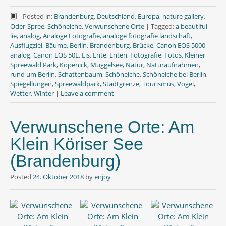
a
w
h
c
i
a
e
t
t
Posted in:
Brandenburg
,
Deutschland
,
Europa
,
nature gallery
,
b
t
s
Oder-Spree
,
Schöneiche
,
Verwunschene Orte
|
Tagged:
a beautiful
o
e
A
lie
,
analog
,
Analoge Fotografie
,
analoge fotografie landschaft
,
o
r
p
Ausflugziel
,
Bäume
,
Berlin
,
Brandenburg
,
Brücke
,
Canon EOS 5000
k
p
analog
,
Canon EOS 50E
,
Eis
,
Ente
,
Enten
,
Fotografie
,
Fotos
,
Kleiner
Spreewald Park
,
Köpenick
,
Müggelsee
,
Natur
,
Naturaufnahmen
,
rund um Berlin
,
Schattenbaum
,
Schöneiche
,
Schöneiche bei Berlin
,
Spiegellungen
,
Spreewaldpark
,
Stadtgrenze
,
Tourismus
,
Vögel
,
Wetter
,
Winter
|
Leave a comment
Verwunschene Orte: Am
Klein Köriser See
(Brandenburg)
Posted
24. Oktober 2018
by
enjoy