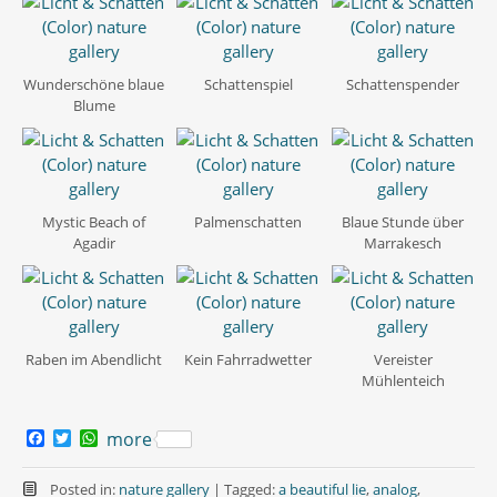
Wunderschöne blaue
Schattenspiel
Schattenspender
Blume
Mystic Beach of
Palmenschatten
Blaue Stunde über
Agadir
Marrakesch
Raben im Abendlicht
Kein Fahrradwetter
Vereister
Mühlenteich
F
T
W
more
a
w
h
c
i
a
e
t
t
Posted in:
nature gallery
|
Tagged:
a beautiful lie
,
analog
,