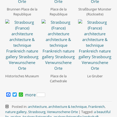
Brunnen Place de la
Place de la
Straßburger Münster
Republique
Republique
(Rückseite)
Historisches Museum
Place de la
Le Gruber
Cathedrale
F
T
W
more
a
w
h
c
i
a
e
t
t
Posted in:
architecture
,
architecture & technique
,
Frankreich
,
b
t
s
nature gallery
,
Strasbourg
,
Verwunschene Orte
|
Tagged:
a beautiful
o
e
A
lie
,
analog
,
Analoge Fotografie
,
analoge fotografie landschaft
,