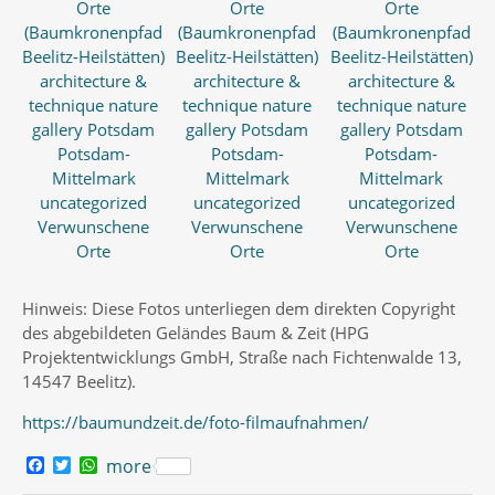
Hinweis: Diese Fotos unterliegen dem direkten Copyright
des abgebildeten Geländes Baum & Zeit (HPG
Projektentwicklungs GmbH, Straße nach Fichtenwalde 13,
14547 Beelitz).
https://baumundzeit.de/foto-filmaufnahmen/
F
T
W
more
a
w
h