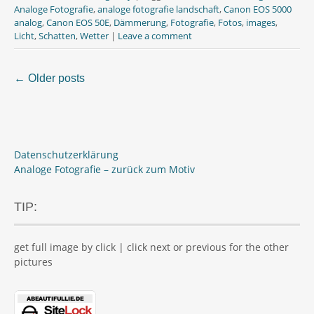
b
t
s
Analoge Fotografie
,
analoge fotografie landschaft
,
Canon EOS 5000
o
e
A
analog
,
Canon EOS 50E
,
Dämmerung
,
Fotografie
,
Fotos
,
images
,
o
r
p
Licht
,
Schatten
,
Wetter
|
Leave a comment
k
p
←
Older posts
Posts
navigation
Datenschutzerklärung
Analoge Fotografie – zurück zum Motiv
TIP:
get full image by click | click next or previous for the other
pictures