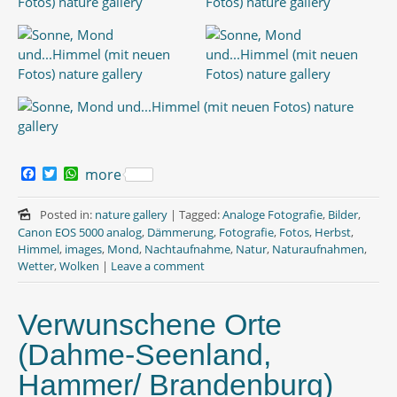
F
T
W
more
a
w
h
c
i
a
e
t
t
Posted in:
nature gallery
|
Tagged:
Analoge Fotografie
,
Bilder
,
b
t
s
Canon EOS 5000 analog
,
Dämmerung
,
Fotografie
,
Fotos
,
Herbst
,
o
e
A
Himmel
,
images
,
Mond
,
Nachtaufnahme
,
Natur
,
Naturaufnahmen
,
o
r
p
Wetter
,
Wolken
|
Leave a comment
k
p
Verwunschene Orte
(Dahme-Seenland,
Hammer/ Brandenburg)