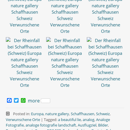
F
T
W
more
a
w
h
c
i
a
e
t
t
Posted in:
Europa
,
nature gallery
,
Schaffhausen
,
Schweiz
,
b
t
s
Verwunschene Orte
|
Tagged:
a beautiful lie
,
analog
,
Analoge
o
e
A
Fotografie
,
analoge fotografie landschaft
,
Ausflugziel
,
Bilder
,
o
r
p