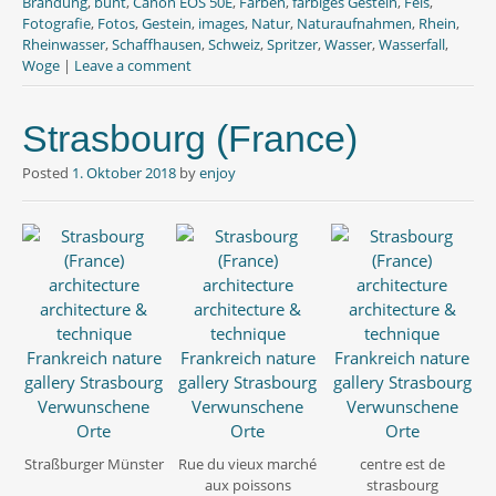
Brandung
,
bunt
,
Canon EOS 50E
,
Farben
,
farbiges Gestein
,
Fels
,
k
p
Fotografie
,
Fotos
,
Gestein
,
images
,
Natur
,
Naturaufnahmen
,
Rhein
,
Rheinwasser
,
Schaffhausen
,
Schweiz
,
Spritzer
,
Wasser
,
Wasserfall
,
Woge
|
Leave a comment
Strasbourg (France)
Posted
1. Oktober 2018
by
enjoy
Straßburger Münster
Rue du vieux marché
centre est de
aux poissons
strasbourg