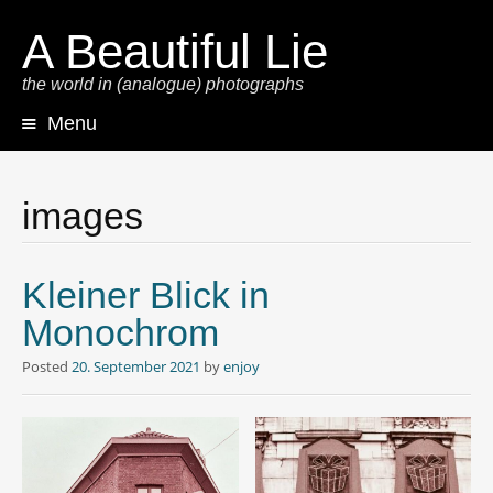
A Beautiful Lie
the world in (analogue) photographs
Menu
Skip
to
content
images
Kleiner Blick in
Monochrom
Posted
20. September 2021
by
enjoy