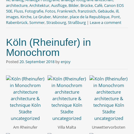
o
r
p
architecture
,
Architektur
,
Ausflüge
,
Bilder
,
Brücke
,
Café
,
Canon EOS
k
p
50E
,
Fluss
,
Fotografie
,
Fotos
,
Frankreich
,
französich
,
Gebäude
,
ill
,
images
,
Kirche
,
Le Gruber
,
Münster
,
place de la Republique
,
Pont
,
Rabenbrück
,
Sommer
,
Strasbourg
,
Straßburg
|
Leave a comment
Köln (Rheinufer) in
Monochrom
Posted
20. September 2018
by
enjoy
Am Rheinufer
Villa Malta
Unwettervorboten