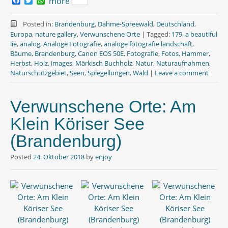
F
T
W
more
a
w
h
c
i
a
e
t
t
Posted in:
Brandenburg
,
Dahme-Spreewald
,
Deutschland
,
b
t
s
Europa
,
nature gallery
,
Verwunschene Orte
|
Tagged:
179
,
a beautiful
o
e
A
lie
,
analog
,
Analoge Fotografie
,
analoge fotografie landschaft
,
o
r
p
Bäume
,
Brandenburg
,
Canon EOS 50E
,
Fotografie
,
Fotos
,
Hammer
,
k
p
Herbst
,
Holz
,
images
,
Märkisch Buchholz
,
Natur
,
Naturaufnahmen
,
Naturschutzgebiet
,
Seen
,
Spiegellungen
,
Wald
|
Leave a comment
Verwunschene Orte: Am
Klein Köriser See
(Brandenburg)
Posted
24. Oktober 2018
by
enjoy