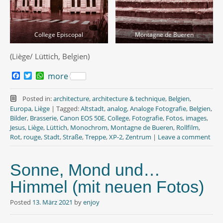
College Episcopal
Montagne de Bueren
(Liège/ Lüttich, Belgien)
F
T
W
more
a
w
h
c
i
a
e
t
t
Posted in:
architecture
,
architecture & technique
,
Belgien
,
b
t
s
Europa
,
Liège
|
Tagged:
Altstadt
,
analog
,
Analoge Fotografie
,
Belgien
,
o
e
A
Bilder
,
Brasserie
,
Canon EOS 50E
,
College
,
Fotografie
,
Fotos
,
images
,
o
r
p
Jesus
,
Liège
,
Lüttich
,
Monochrom
,
Montagne de Bueren
,
Rollfilm
,
k
p
Rot
,
rouge
,
Stadt
,
Straße
,
Treppe
,
XP-2
,
Zentrum
|
Leave a comment
Sonne, Mond und…
Himmel (mit neuen Fotos)
Posted
13. März 2021
by
enjoy