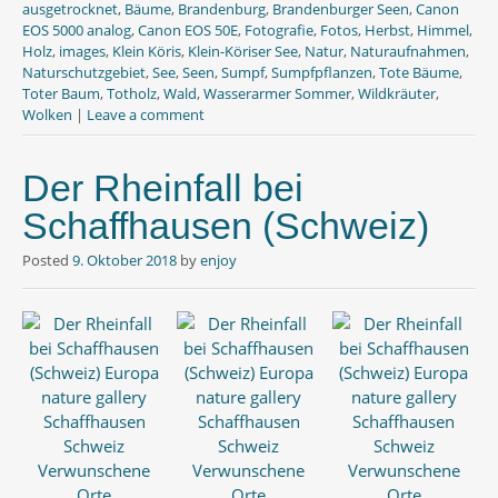
ausgetrocknet
,
Bäume
,
Brandenburg
,
Brandenburger Seen
,
Canon
k
p
EOS 5000 analog
,
Canon EOS 50E
,
Fotografie
,
Fotos
,
Herbst
,
Himmel
,
Holz
,
images
,
Klein Köris
,
Klein-Köriser See
,
Natur
,
Naturaufnahmen
,
Naturschutzgebiet
,
See
,
Seen
,
Sumpf
,
Sumpfpflanzen
,
Tote Bäume
,
Toter Baum
,
Totholz
,
Wald
,
Wasserarmer Sommer
,
Wildkräuter
,
Wolken
|
Leave a comment
Der Rheinfall bei
Schaffhausen (Schweiz)
Posted
9. Oktober 2018
by
enjoy