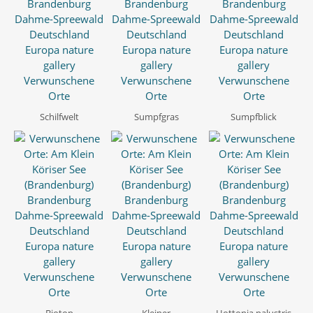
Schilfwelt
Sumpfgras
Sumpfblick
Biotop
Kleiner
Hottonia palustris