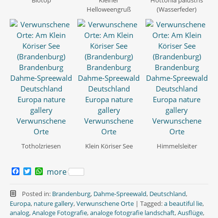
Helloweengruß
(Wasserfeder)
Totholzriesen
Klein Köriser See
Himmelsleiter
F
T
W
more
a
w
h
c
i
a
e
t
t
Posted in:
Brandenburg
,
Dahme-Spreewald
,
Deutschland
,
b
t
s
Europa
,
nature gallery
,
Verwunschene Orte
|
Tagged:
a beautiful lie
,
o
e
A
analog
,
Analoge Fotografie
,
analoge fotografie landschaft
,
Ausflüge
,
o
r
p