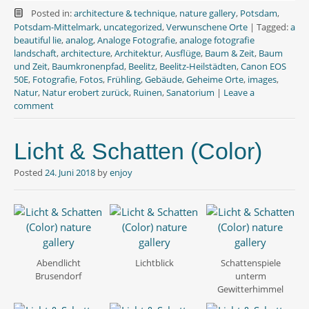
c
i
a
e
t
t
Posted in:
architecture & technique
,
nature gallery
,
Potsdam
,
b
t
s
Potsdam-Mittelmark
,
uncategorized
,
Verwunschene Orte
|
Tagged:
a
o
e
A
beautiful lie
,
analog
,
Analoge Fotografie
,
analoge fotografie
o
r
p
landschaft
,
architecture
,
Architektur
,
Ausflüge
,
Baum & Zeit
,
Baum
k
p
und Zeit
,
Baumkronenpfad
,
Beelitz
,
Beelitz-Heilstädten
,
Canon EOS
50E
,
Fotografie
,
Fotos
,
Frühling
,
Gebäude
,
Geheime Orte
,
images
,
Natur
,
Natur erobert zurück
,
Ruinen
,
Sanatorium
|
Leave a
comment
Licht & Schatten (Color)
Posted
24. Juni 2018
by
enjoy
Abendlicht
Lichtblick
Schattenspiele
Brusendorf
unterm
Gewitterhimmel