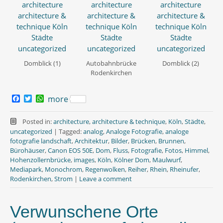
Domblick (1)
Autobahnbrücke
Domblick (2)
Rodenkirchen
F
T
W
more
a
w
h
c
i
a
e
t
t
Posted in:
architecture
,
architecture & technique
,
Köln
,
Städte
,
b
t
s
uncategorized
|
Tagged:
analog
,
Analoge Fotografie
,
analoge
o
e
A
fotografie landschaft
,
Architektur
,
Bilder
,
Brücken
,
Brunnen
,
o
r
p
Bürohäuser
,
Canon EOS 50E
,
Dom
,
Fluss
,
Fotografie
,
Fotos
,
Himmel
,
k
p
Hohenzollernbrücke
,
images
,
Köln
,
Kölner Dom
,
Maulwurf
,
Mediapark
,
Monochrom
,
Regenwolken
,
Reiher
,
Rhein
,
Rheinufer
,
Rodenkirchen
,
Strom
|
Leave a comment
Verwunschene Orte