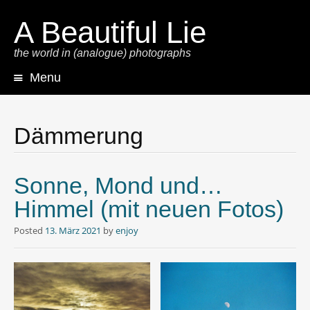
A Beautiful Lie
the world in (analogue) photographs
Menu
Skip
to
content
Dämmerung
Sonne, Mond und…
Himmel (mit neuen Fotos)
Posted
13. März 2021
by
enjoy