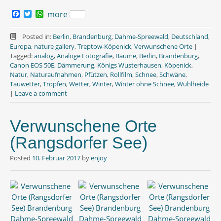
F
T
W
more
a
w
h
c
i
a
e
t
t
Posted in:
Berlin
,
Brandenburg
,
Dahme-Spreewald
,
Deutschland
,
b
t
s
Europa
,
nature gallery
,
Treptow-Köpenick
,
Verwunschene Orte
|
o
e
A
Tagged:
analog
,
Analoge Fotografie
,
Bäume
,
Berlin
,
Brandenburg
,
o
r
p
Canon EOS 50E
,
Dämmerung
,
Königs Wusterhausen
,
Köpenick
,
k
p
Natur
,
Naturaufnahmen
,
Pfützen
,
Rollfilm
,
Schnee
,
Schwäne
,
Tauwetter
,
Tropfen
,
Wetter
,
Winter
,
Winter ohne Schnee
,
Wuhlheide
|
Leave a comment
Verwunschene Orte
(Rangsdorfer See)
Posted
10. Februar 2017
by
enjoy