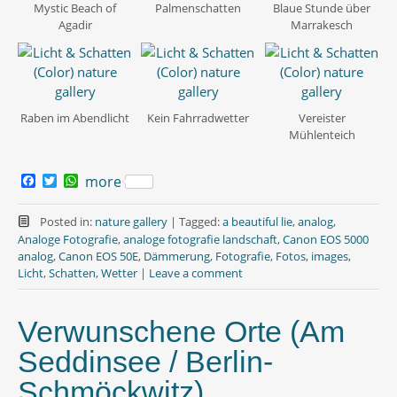
Mystic Beach of
Palmenschatten
Blaue Stunde über
Agadir
Marrakesch
Raben im Abendlicht
Kein Fahrradwetter
Vereister
Mühlenteich
F
T
W
more
a
w
h
c
i
a
e
t
t
Posted in:
nature gallery
|
Tagged:
a beautiful lie
,
analog
,
b
t
s
Analoge Fotografie
,
analoge fotografie landschaft
,
Canon EOS 5000
o
e
A
analog
,
Canon EOS 50E
,
Dämmerung
,
Fotografie
,
Fotos
,
images
,
o
r
p
Licht
,
Schatten
,
Wetter
|
Leave a comment
k
p
Verwunschene Orte (Am
Seddinsee / Berlin-
Schmöckwitz)