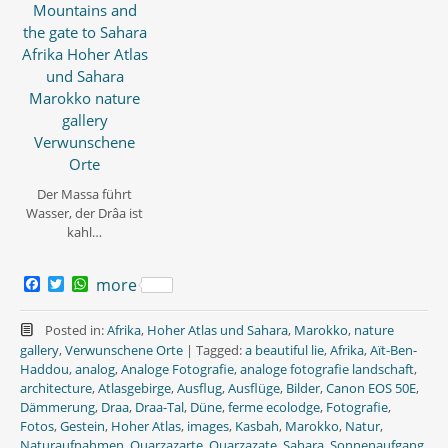
Der Massa führt
Wasser, der Drâa ist
kahl…
F
T
W
more
a
w
h
c
i
a
e
t
t
Posted in:
Afrika
,
Hoher Atlas und Sahara
,
Marokko
,
nature
b
t
s
gallery
,
Verwunschene Orte
|
Tagged:
a beautiful lie
,
Afrika
,
Aït-Ben-
o
e
A
Haddou
,
analog
,
Analoge Fotografie
,
analoge fotografie landschaft
,
o
r
p
architecture
,
Atlasgebirge
,
Ausflug
,
Ausflüge
,
Bilder
,
Canon EOS 50E
,
k
p
Dämmerung
,
Draa
,
Draa-Tal
,
Düne
,
ferme ecolodge
,
Fotografie
,
Fotos
,
Gestein
,
Hoher Atlas
,
images
,
Kasbah
,
Marokko
,
Natur
,
Naturaufnahmen
,
Ouarzazarte
,
Quarzazate
,
Sahara
,
Sonnenaufgang
,