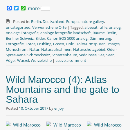
F
T
W
more
a
w
h
c
i
a
e
t
t
Posted in:
Berlin
,
Deutschland
,
Europa
,
nature gallery
,
b
t
s
uncategorized
,
Verwunschene Orte
|
Tagged:
a beautiful lie
,
analog
,
o
e
A
Analoge Fotografie
,
analoge fotografie landschaft
,
Bäume
,
Berlin
,
o
r
p
Berliner Schweiz
,
Bilder
,
Canon EOS 5000 analog
,
Dämmerung
,
k
p
Fotografie
,
Fotos
,
Frühling
,
Gosen
,
Holz
,
Holzwurmspuren
,
images
,
Monochrom
,
Natur
,
Naturaufnahmen
,
Naturschutzgebiet
,
Oder-
Spree-Kanal Schmöckwitz
,
Schattenbaum
,
Seddinsee
,
See
,
Seen
,
Vögel
,
Wurzel
,
Wurzeleiche
|
Leave a comment
Wild Marocco (4): Atlas
Mountains and the gate to
Sahara
Posted
10. Oktober 2017
by
enjoy