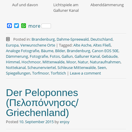
Auf und davon
Lichtspiele am
Abenddämmerung
Galluner Kanal
F
T
W
more
a
w
h
c
i
a
e
t
t
Posted in:
Brandenburg
,
Dahme-Spreewald
,
Deutschland
,
b
t
s
Europa
,
Verwunschene Orte
|
Tagged:
Alte Asche
,
Altes Fließ
,
o
e
A
Analoge Fotografie
,
Bäume
,
Bilder
,
Brandenburg
,
Canon EOS 50E
,
o
r
p
Dämmerung
,
Fotografie
,
Fotos
,
Gallun
,
Galluner Kanal
,
Gebäude
,
k
p
Himmel
,
Hochmoor
,
Mittenwalde
,
Moor
,
Natur
,
Naturaufnahmen
,
Nottekanal
,
Scheunenviertel
,
Schleuse Mittenwalde
,
Seen
,
Spiegellungen
,
Torfmoor
,
Torfstich
|
Leave a comment
Der Peloponnes
(Πελοπόννησος/
Griechenland)
Posted
10. September 2015
by
enjoy