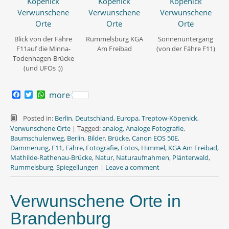
Blick von der Fähre
Rummelsburg KGA
Sonnenuntergang
F11auf die Minna-
Am Freibad
(von der Fähre F11)
Todenhagen-Brücke
(und UFOs :))
F
T
W
more
a
w
h
c
i
a
e
t
t
Posted in:
Berlin
,
Deutschland
,
Europa
,
Treptow-Köpenick
,
b
t
s
Verwunschene Orte
|
Tagged:
analog
,
Analoge Fotografie
,
o
e
A
Baumschulenweg
,
Berlin
,
Bilder
,
Brücke
,
Canon EOS 50E
,
o
r
p
Dämmerung
,
F11
,
Fähre
,
Fotografie
,
Fotos
,
Himmel
,
KGA Am Freibad
,
k
p
Mathilde-Rathenau-Brücke
,
Natur
,
Naturaufnahmen
,
Plänterwald
,
Rummelsburg
,
Spiegellungen
|
Leave a comment
Verwunschene Orte in
Brandenburg