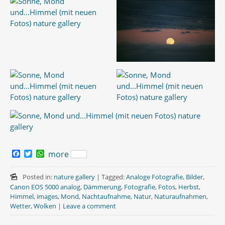
F
T
W
more
a
w
h
c
i
a
e
t
t
Posted in:
nature gallery
|
Tagged:
Analoge Fotografie
,
Bilder
,
b
t
s
Canon EOS 5000 analog
,
Dämmerung
,
Fotografie
,
Fotos
,
Herbst
,
o
e
A
Himmel
,
images
,
Mond
,
Nachtaufnahme
,
Natur
,
Naturaufnahmen
,
o
r
p
Wetter
,
Wolken
|
Leave a comment
k
p