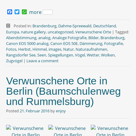
F
T
W
more
a
w
h
c
i
a
e
t
t
Posted in:
Brandenburg
,
Dahme-Spreewald
,
Deutschland
,
b
t
s
Europa
,
nature gallery
,
uncategorized
,
Verwunschene Orte
|
Tagged:
o
e
A
Abendstimmung
,
analog
,
Analoge Fotografie
,
Bilder
,
Brandenburg
,
o
r
p
Canon EOS 5000 analog
,
Canon EOS 50E
,
Dämmerung
,
Fotografie
,
k
p
Fotos
,
Herbst
,
Himmel
,
images
,
Natur
,
Naturaufnahmen
,
Rangsdorfer See
,
Seen
,
Spiegellungen
,
Vögel
,
Wetter
,
Wolken
,
Zugvögel
|
Leave a comment
Verwunschene Orte in
Berlin (Baumschulenweg
und Rummelsburg)
Posted
21. Februar 2016
by
enjoy