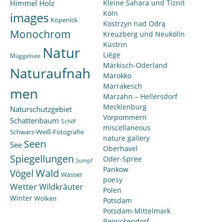
Himmel
Holz
Kleine Sahara und Tiznit
Köln
images
Köpenick
Kostrzyn nad Odrą
Monochrom
Kreuzberg und Neukölln
Küstrin
Natur
Liège
Müggelsee
Märkisch-Oderland
Naturaufnah
Marokko
Marrakesch
men
Marzahn – Hellersdorf
Mecklenburg
Naturschutzgebiet
Vorpommern
Schattenbaum
Schilf
miscellaneous
Schwarz-Weiß-Fotografie
nature gallery
Seen
See
Oberhavel
Spiegellungen
Oder-Spree
Sumpf
Pankow
Wald
Vögel
Wasser
poesy
Wetter
Wildkräuter
Polen
Winter
Wolken
Potsdam
Potsdam-Mittelmark
Reinickendorf