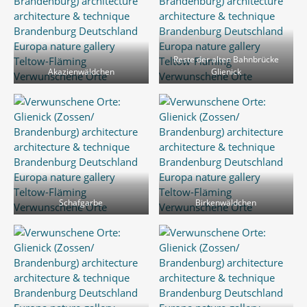
Reste der alten Bahnbrücke
Akazienwäldchen
Glienick
Schafgarbe
Birkenwäldchen