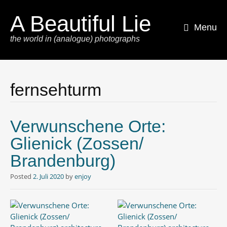
A Beautiful Lie
Menu
the world in (analogue) photographs
Skip
to
content
fernsehturm
Verwunschene Orte:
Glienick (Zossen/
Brandenburg)
Posted
2. Juli 2020
by
enjoy