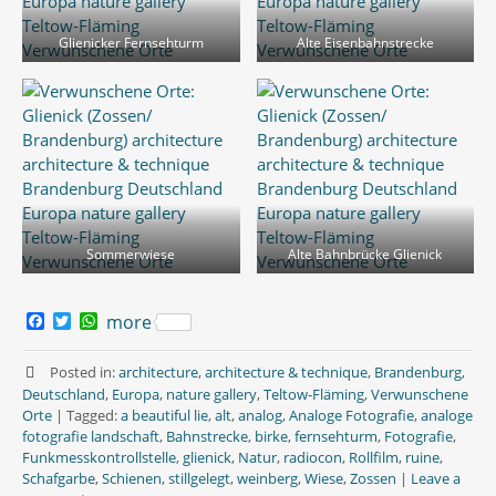
Glienicker Fernsehturm
Alte Eisenbahnstrecke
Sommerwiese
Alte Bahnbrücke Glienick
F
T
W
more
a
w
h
c
i
a
e
t
t
Posted in:
architecture
,
architecture & technique
,
Brandenburg
,
b
t
s
Deutschland
,
Europa
,
nature gallery
,
Teltow-Fläming
,
Verwunschene
o
e
A
Orte
|
Tagged:
a beautiful lie
,
alt
,
analog
,
Analoge Fotografie
,
analoge
o
r
p
fotografie landschaft
,
Bahnstrecke
,
birke
,
fernsehturm
,
Fotografie
,
k
p
Funkmesskontrollstelle
,
glienick
,
Natur
,
radiocon
,
Rollfilm
,
ruine
,
Schafgarbe
,
Schienen
,
stillgelegt
,
weinberg
,
Wiese
,
Zossen
|
Leave a