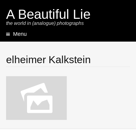
A Beautiful Lie
the world in (analogue) photographs
Menu
Skip
to
content
elheimer Kalkstein