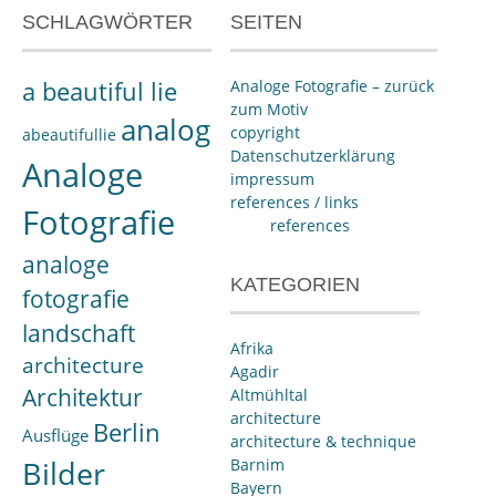
SCHLAGWÖRTER
SEITEN
a beautiful lie
Analoge Fotografie – zurück
zum Motiv
analog
copyright
abeautifullie
Datenschutzerklärung
Analoge
impressum
references / links
Fotografie
references
analoge
KATEGORIEN
fotografie
landschaft
Afrika
architecture
Agadir
Architektur
Altmühltal
architecture
Berlin
Ausflüge
architecture & technique
Bilder
Barnim
Bayern