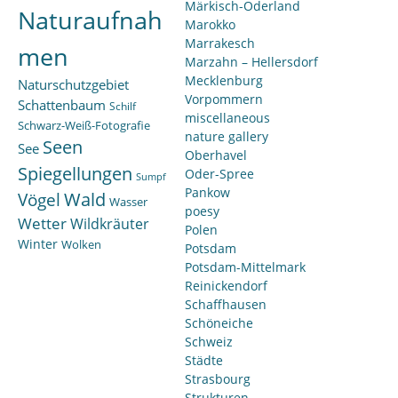
Märkisch-Oderland
Naturaufnah
Marokko
Marrakesch
men
Marzahn – Hellersdorf
Mecklenburg
Naturschutzgebiet
Vorpommern
Schattenbaum
Schilf
miscellaneous
Schwarz-Weiß-Fotografie
nature gallery
Seen
See
Oberhavel
Spiegellungen
Oder-Spree
Sumpf
Pankow
Wald
Vögel
Wasser
poesy
Wetter
Wildkräuter
Polen
Winter
Wolken
Potsdam
Potsdam-Mittelmark
Reinickendorf
Schaffhausen
Schöneiche
Schweiz
Städte
Strasbourg
Strukturen