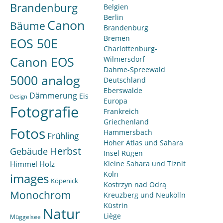
Brandenburg
Belgien
Berlin
Canon
Bäume
Brandenburg
Bremen
EOS 50E
Charlottenburg-
Canon EOS
Wilmersdorf
Dahme-Spreewald
5000 analog
Deutschland
Eberswalde
Dämmerung
Eis
Design
Europa
Fotografie
Frankreich
Griechenland
Fotos
Hammersbach
Frühling
Hoher Atlas und Sahara
Herbst
Gebäude
Insel Rügen
Himmel
Holz
Kleine Sahara und Tiznit
Köln
images
Köpenick
Kostrzyn nad Odrą
Monochrom
Kreuzberg und Neukölln
Küstrin
Natur
Liège
Müggelsee