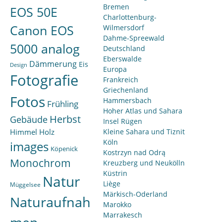
Bremen
EOS 50E
Charlottenburg-
Canon EOS
Wilmersdorf
Dahme-Spreewald
5000 analog
Deutschland
Eberswalde
Dämmerung
Eis
Design
Europa
Fotografie
Frankreich
Griechenland
Fotos
Hammersbach
Frühling
Hoher Atlas und Sahara
Herbst
Gebäude
Insel Rügen
Himmel
Holz
Kleine Sahara und Tiznit
Köln
images
Köpenick
Kostrzyn nad Odrą
Monochrom
Kreuzberg und Neukölln
Küstrin
Natur
Liège
Müggelsee
Märkisch-Oderland
Naturaufnah
Marokko
Marrakesch