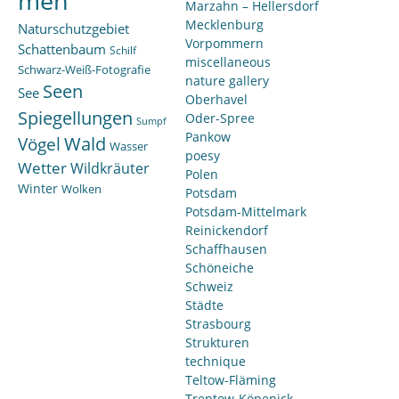
men
Marzahn – Hellersdorf
Mecklenburg
Naturschutzgebiet
Vorpommern
Schattenbaum
Schilf
miscellaneous
Schwarz-Weiß-Fotografie
nature gallery
Seen
See
Oberhavel
Spiegellungen
Oder-Spree
Sumpf
Pankow
Wald
Vögel
Wasser
poesy
Wetter
Wildkräuter
Polen
Winter
Wolken
Potsdam
Potsdam-Mittelmark
Reinickendorf
Schaffhausen
Schöneiche
Schweiz
Städte
Strasbourg
Strukturen
technique
Teltow-Fläming
Treptow-Köpenick