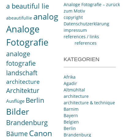
a beautiful lie
Analoge Fotografie – zurück
zum Motiv
analog
copyright
abeautifullie
Datenschutzerklärung
Analoge
impressum
references / links
Fotografie
references
analoge
KATEGORIEN
fotografie
landschaft
Afrika
architecture
Agadir
Architektur
Altmühltal
architecture
Berlin
Ausflüge
architecture & technique
Bilder
Barnim
Bayern
Brandenburg
Belgien
Berlin
Canon
Bäume
Brandenburg