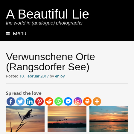
A Beautiful Lie
the world in (analogue) photographs
Menu
Skip
to
content
Verwunschene Orte
(Rangsdorfer See)
Posted
10. Februar 2017
by
enjoy
Spread the love