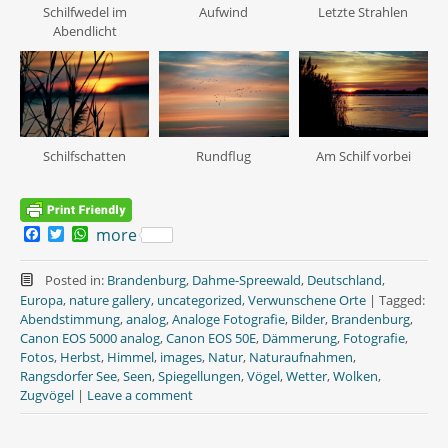
Schilfwedel im
Aufwind
Letzte Strahlen
Abendlicht
Schilfschatten
Rundflug
Am Schilf vorbei
F
T
W
more
a
w
h
c
i
a
e
t
t
Posted in:
Brandenburg
,
Dahme-Spreewald
,
Deutschland
,
b
t
s
Europa
,
nature gallery
,
uncategorized
,
Verwunschene Orte
|
Tagged:
o
e
A
Abendstimmung
,
analog
,
Analoge Fotografie
,
Bilder
,
Brandenburg
,
o
r
p
Canon EOS 5000 analog
,
Canon EOS 50E
,
Dämmerung
,
Fotografie
,
k
p
Fotos
,
Herbst
,
Himmel
,
images
,
Natur
,
Naturaufnahmen
,
Rangsdorfer See
,
Seen
,
Spiegellungen
,
Vögel
,
Wetter
,
Wolken
,
Zugvögel
|
Leave a comment