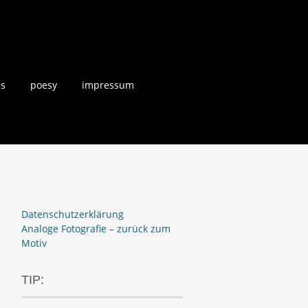
us
poesy
impressum
Datenschutzerklärung
Analoge Fotografie – zurück zum
Motiv
TIP: