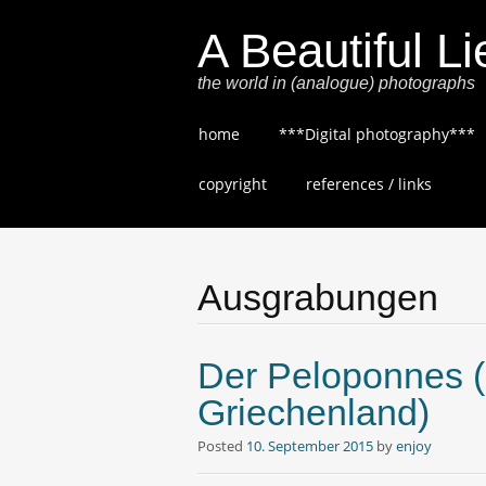
A Beautiful Li
the world in (analogue) photographs
Skip
home
***Digital photography***
to
content
copyright
references / links
Ausgrabungen
Der Peloponnes 
Griechenland)
Posted
10. September 2015
by
enjoy