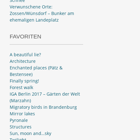
Schnee
Verwunschene Orte:
Zossen/Wünsdorf – Bunker am
ehemaligen Landeplatz
FAVORITEN
A beautiful lie?
Architecture
Enchanted places (Pätz &
Bestensee)
Finally spring!
Forest walk
IGA Berlin 2017 – Gärten der Welt
(Marzahn)
Migratory birds in Brandenburg
Mirror lakes
Pyronale
Structures
Sun, moon and…sky
Twilight