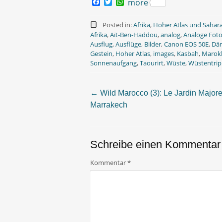
F
T
W
more
a
w
h
c
i
a
e
t
t
Posted in:
Afrika
,
Hoher Atlas und Sahar
b
t
s
Afrika
,
Aït-Ben-Haddou
,
analog
,
Analoge Foto
o
e
A
Ausflug
,
Ausflüge
,
Bilder
,
Canon EOS 50E
,
Dä
o
r
p
Gestein
,
Hoher Atlas
,
images
,
Kasbah
,
Marok
k
p
Sonnenaufgang
,
Taourirt
,
Wüste
,
Wüstentrip
←
Wild Marocco (3): Le Jardin Majore
Post
Marrakech
navigation
Schreibe einen Kommentar
Kommentar
*