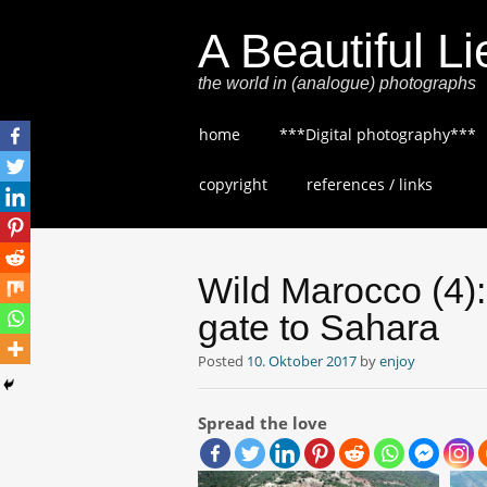
A Beautiful Li
the world in (analogue) photographs
Skip
home
***Digital photography***
to
content
copyright
references / links
Wild Marocco (4):
gate to Sahara
Posted
10. Oktober 2017
by
enjoy
Spread the love