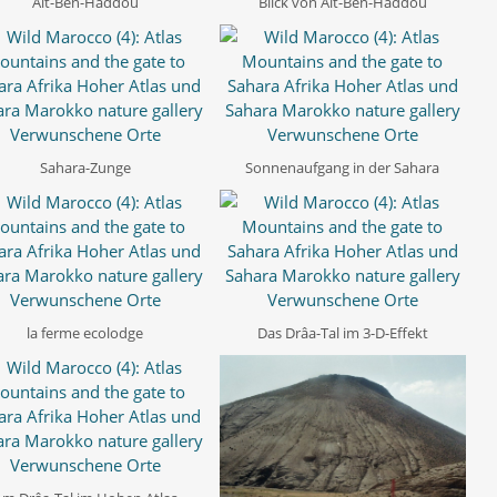
Aït-Ben-Haddou
Blick von Aït-Ben-Haddou
Sahara-Zunge
Sonnenaufgang in der Sahara
la ferme ecolodge
Das Drâa-Tal im 3-D-Effekt