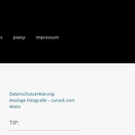
us
poesy
impressum
Datenschutzerklärung
Analoge Fotografie – zurück zum
Motiv
TIP: