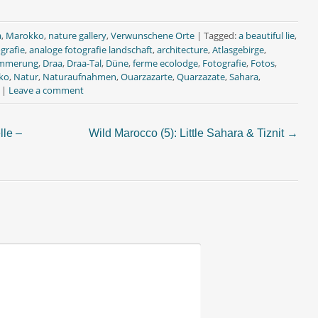
a
,
Marokko
,
nature gallery
,
Verwunschene Orte
|
Tagged:
a beautiful lie
,
grafie
,
analoge fotografie landschaft
,
architecture
,
Atlasgebirge
,
mmerung
,
Draa
,
Draa-Tal
,
Düne
,
ferme ecolodge
,
Fotografie
,
Fotos
,
ko
,
Natur
,
Naturaufnahmen
,
Ouarzazarte
,
Quarzazate
,
Sahara
,
|
Leave a comment
lle –
Wild Marocco (5): Little Sahara & Tiznit
→