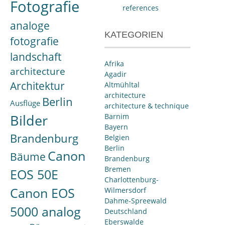
Fotografie
references
analoge
KATEGORIEN
fotografie
landschaft
Afrika
architecture
Agadir
Architektur
Altmühltal
architecture
Berlin
Ausflüge
architecture & technique
Bilder
Barnim
Bayern
Brandenburg
Belgien
Berlin
Canon
Bäume
Brandenburg
Bremen
EOS 50E
Charlottenburg-
Canon EOS
Wilmersdorf
Dahme-Spreewald
5000 analog
Deutschland
Eberswalde