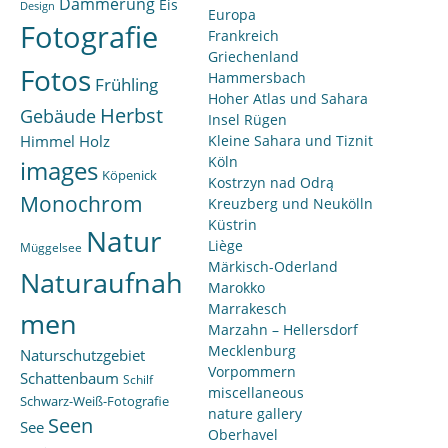
Dämmerung
Eis
Design
Europa
Fotografie
Frankreich
Griechenland
Fotos
Hammersbach
Frühling
Hoher Atlas und Sahara
Herbst
Gebäude
Insel Rügen
Himmel
Holz
Kleine Sahara und Tiznit
Köln
images
Köpenick
Kostrzyn nad Odrą
Monochrom
Kreuzberg und Neukölln
Küstrin
Natur
Liège
Müggelsee
Märkisch-Oderland
Naturaufnah
Marokko
Marrakesch
men
Marzahn – Hellersdorf
Mecklenburg
Naturschutzgebiet
Vorpommern
Schattenbaum
Schilf
miscellaneous
Schwarz-Weiß-Fotografie
nature gallery
Seen
See
Oberhavel