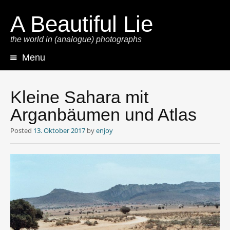
A Beautiful Lie
the world in (analogue) photographs
Menu
Skip
to
content
Kleine Sahara mit
Arganbäumen und Atlas
Posted
13. Oktober 2017
by
enjoy