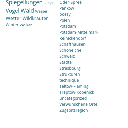
Spiegellungen
Oder-Spree
Sumpf
Pankow
Wald
Vögel
Wasser
poesy
Wetter
Wildkräuter
Polen
Winter
Wolken
Potsdam
Potsdam-Mittelmark
Reinickendorf
Schaffhausen
Schöneiche
Schweiz
Städte
Strasbourg
Strukturen
technique
Teltow-Fläming
Treptow-Köpenick
uncategorized
Verwunschene Orte
Zugspitzregion