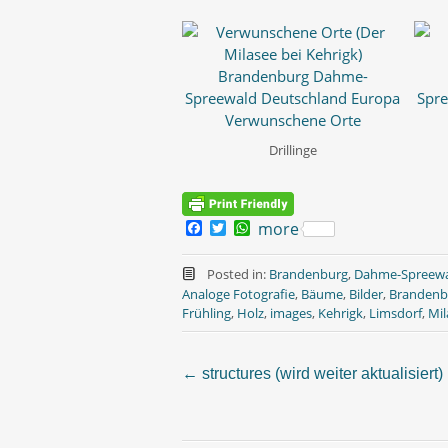
Drillinge
F
T
W
more
a
w
h
c
i
a
e
t
t
Posted in:
Brandenburg
,
Dahme-Spreew
b
t
s
Analoge Fotografie
,
Bäume
,
Bilder
,
Brandenb
o
e
A
Frühling
,
Holz
,
images
,
Kehrigk
,
Limsdorf
,
Mil
o
r
p
k
p
←
structures (wird weiter aktualisiert)
Post
navigation