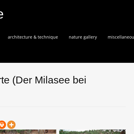
e
architecture & technique
nature gallery
miscellaneo
e (Der Milasee bei