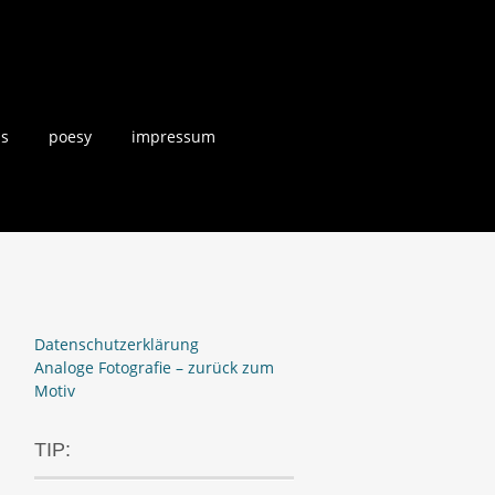
us
poesy
impressum
Datenschutzerklärung
Analoge Fotografie – zurück zum
Motiv
TIP: