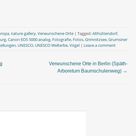
uropa
,
nature gallery
,
Verwunschene Orte
|
Tagged:
Althüttendorf
,
urg
,
Canon EOS 5000 analog
,
Fotografie
,
Fotos
,
Grimnitzsee
,
Grumsiner
gellungen
,
UNESCO
,
UNESCO Welterbe
,
Vögel
|
Leave a comment
g
Verwunschene Orte in Berlin (Späth-
Arboretum Baumschulenweg)
→