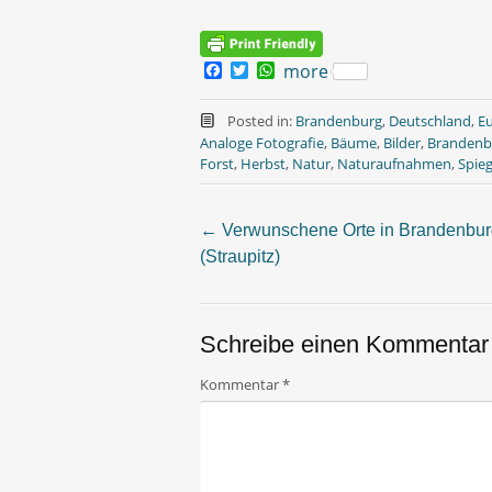
F
T
W
more
a
w
h
c
i
a
e
t
t
Posted in:
Brandenburg
,
Deutschland
,
E
b
t
s
Analoge Fotografie
,
Bäume
,
Bilder
,
Brandenb
o
e
A
Forst
,
Herbst
,
Natur
,
Naturaufnahmen
,
Spie
o
r
p
k
p
←
Verwunschene Orte in Brandenbur
Post
(Straupitz)
navigation
Schreibe einen Kommentar
Kommentar
*