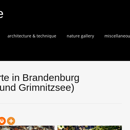
e
architecture & technique
nature gallery
miscellaneo
te in Brandenburg
 und Grimnitzsee)