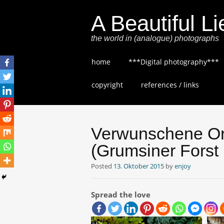
A Beautiful Li
the world in (analogue) photographs
Skip
home
***Digital photography***
to
content
copyright
references / links
Verwunschene Or
(Grumsiner Forst
Posted
13. Oktober 2015
by
enjoy
Spread the love