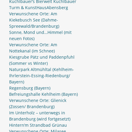
Kuchlbauer’s Bierwelt Kuchlbauer
Turm & KunstHausAbensberg
Verwunschene Orte: Am
Kiekebusch See (Dahme-
Spreewald/Brandenburg)
Sonne, Mond und…Himmel (mit
neuen Fotos)
Verwunschene Orte: Am
Nottekanal (im Schnee)
Kiesgrube Pätz und Paddenpfuhl
(Sommer vs Winter)
Naturpark Altmühltal (Kehlheim-
Ihrlerstein-Essing-Riedenburg/
Bayern)
Regensburg (Bayern)
Befreiungshalle Kehlheim (Bayern)
Verwunschene Orte: Glienick
(Zossen/ Brandenburg)
Im Unterholz – unterwegs in
Brandenburg (wird fortgesetzt)
Hintern’m Strandbad Grünau
Verwunschene Orte: Milasee