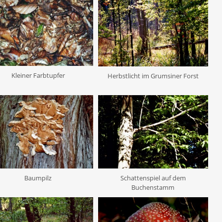
Kleiner Farbtupfer
Herbstlicht im Grumsiner Forst
Schattenspiel auf dem
Baumpilz
Buchenstamm