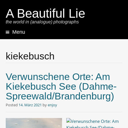
A Beautiful Lie
the world in (analogue) photographs
Menu
Skip
to
content
kiekebusch
Verwunschene Orte: Am
Kiekebusch See (Dahme-
Spreewald/Brandenburg)
Posted
14. März 2021
by
enjoy