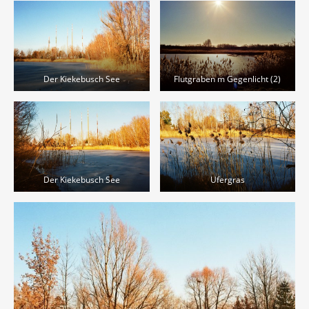
Der Kiekebusch See
Flutgraben m Gegenlicht (2)
Der Kiekebusch See
Ufergras