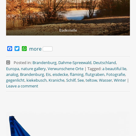
Badestelle
F
T
W
more
a
w
h
c
i
a
e
t
t
Posted in:
Brandenburg
,
Dahme-Spreewald
,
Deutschland
,
b
t
s
Europa
,
nature gallery
,
Verwunschene Orte
|
Tagged:
a beautiful lie
,
o
e
A
analog
,
Brandenburg
,
Eis
,
eisdecke
,
fläming
,
flutgraben
,
Fotografie
,
o
r
p
gegenlicht
,
kiekebusch
,
Kraniche
,
Schilf
,
See
,
teltow
,
Wasser
,
Winter
|
k
p
Leave a comment