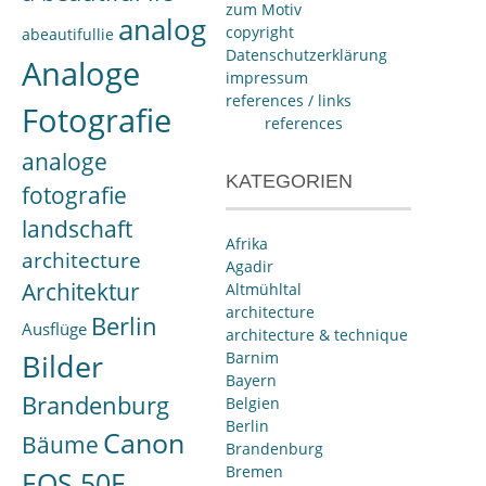
zum Motiv
analog
copyright
abeautifullie
Datenschutzerklärung
Analoge
impressum
references / links
Fotografie
references
analoge
KATEGORIEN
fotografie
landschaft
Afrika
architecture
Agadir
Architektur
Altmühltal
architecture
Berlin
Ausflüge
architecture & technique
Bilder
Barnim
Bayern
Brandenburg
Belgien
Berlin
Canon
Bäume
Brandenburg
Bremen
EOS 50E