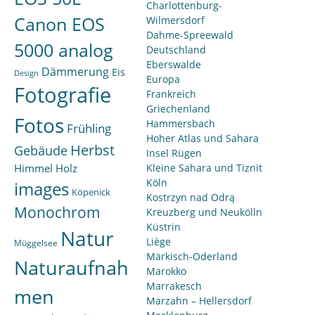
Charlottenburg-
Canon EOS
Wilmersdorf
Dahme-Spreewald
5000 analog
Deutschland
Eberswalde
Dämmerung
Eis
Design
Europa
Fotografie
Frankreich
Griechenland
Fotos
Hammersbach
Frühling
Hoher Atlas und Sahara
Herbst
Gebäude
Insel Rügen
Himmel
Holz
Kleine Sahara und Tiznit
Köln
images
Köpenick
Kostrzyn nad Odrą
Monochrom
Kreuzberg und Neukölln
Küstrin
Natur
Liège
Müggelsee
Märkisch-Oderland
Naturaufnah
Marokko
Marrakesch
men
Marzahn – Hellersdorf