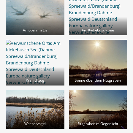
Amöben im Eis
Am Kiekebusch See
Kranichzug
Sonne über dem Flutgraben
Wasservögel
Flutgraben m Gegenlicht