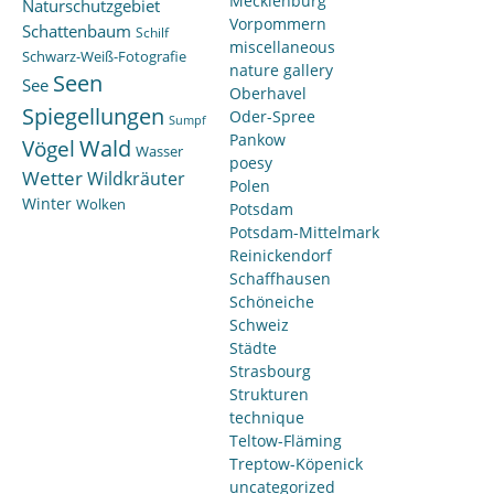
Mecklenburg
Naturschutzgebiet
Vorpommern
Schattenbaum
Schilf
miscellaneous
Schwarz-Weiß-Fotografie
nature gallery
Seen
See
Oberhavel
Spiegellungen
Oder-Spree
Sumpf
Pankow
Wald
Vögel
Wasser
poesy
Wetter
Wildkräuter
Polen
Winter
Wolken
Potsdam
Potsdam-Mittelmark
Reinickendorf
Schaffhausen
Schöneiche
Schweiz
Städte
Strasbourg
Strukturen
technique
Teltow-Fläming
Treptow-Köpenick
uncategorized