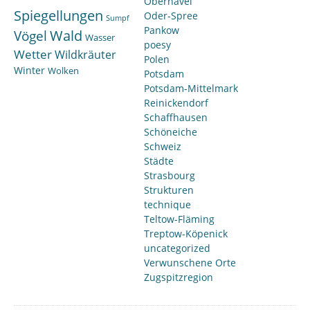
Oberhavel
Spiegellungen
Oder-Spree
Sumpf
Pankow
Wald
Vögel
Wasser
poesy
Wetter
Wildkräuter
Polen
Winter
Wolken
Potsdam
Potsdam-Mittelmark
Reinickendorf
Schaffhausen
Schöneiche
Schweiz
Städte
Strasbourg
Strukturen
technique
Teltow-Fläming
Treptow-Köpenick
uncategorized
Verwunschene Orte
Zugspitzregion