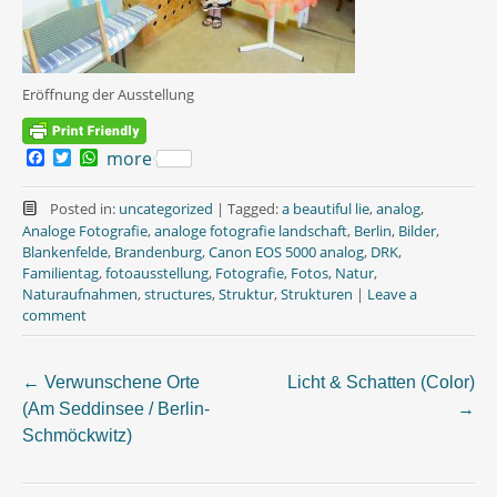
Eröffnung der Ausstellung
F
T
W
more
a
w
h
c
i
a
e
t
t
Posted in:
uncategorized
|
Tagged:
a beautiful lie
,
analog
,
b
t
s
Analoge Fotografie
,
analoge fotografie landschaft
,
Berlin
,
Bilder
,
o
e
A
Blankenfelde
,
Brandenburg
,
Canon EOS 5000 analog
,
DRK
,
o
r
p
Familientag
,
fotoausstellung
,
Fotografie
,
Fotos
,
Natur
,
k
p
Naturaufnahmen
,
structures
,
Struktur
,
Strukturen
|
Leave a
comment
←
Verwunschene Orte
Licht & Schatten (Color)
Post
(Am Seddinsee / Berlin-
→
Schmöckwitz)
navigation