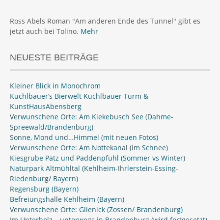
Ross Abels Roman "Am anderen Ende des Tunnel" gibt es
jetzt auch bei Tolino.
Mehr
NEUESTE BEITRÄGE
Kleiner Blick in Monochrom
Kuchlbauer’s Bierwelt Kuchlbauer Turm &
KunstHausAbensberg
Verwunschene Orte: Am Kiekebusch See (Dahme-
Spreewald/Brandenburg)
Sonne, Mond und…Himmel (mit neuen Fotos)
Verwunschene Orte: Am Nottekanal (im Schnee)
Kiesgrube Pätz und Paddenpfuhl (Sommer vs Winter)
Naturpark Altmühltal (Kehlheim-Ihrlerstein-Essing-
Riedenburg/ Bayern)
Regensburg (Bayern)
Befreiungshalle Kehlheim (Bayern)
Verwunschene Orte: Glienick (Zossen/ Brandenburg)
Im Unterholz – unterwegs in Brandenburg (wird fortgesetzt)