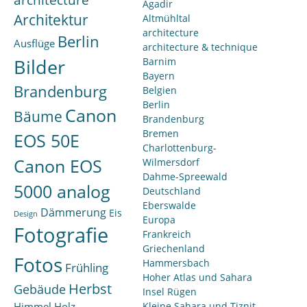
architecture
Agadir
Architektur
Altmühltal
architecture
Berlin
Ausflüge
architecture & technique
Bilder
Barnim
Bayern
Brandenburg
Belgien
Berlin
Canon
Bäume
Brandenburg
Bremen
EOS 50E
Charlottenburg-
Canon EOS
Wilmersdorf
Dahme-Spreewald
5000 analog
Deutschland
Eberswalde
Dämmerung
Eis
Design
Europa
Fotografie
Frankreich
Griechenland
Fotos
Hammersbach
Frühling
Hoher Atlas und Sahara
Herbst
Gebäude
Insel Rügen
Himmel
Holz
Kleine Sahara und Tiznit