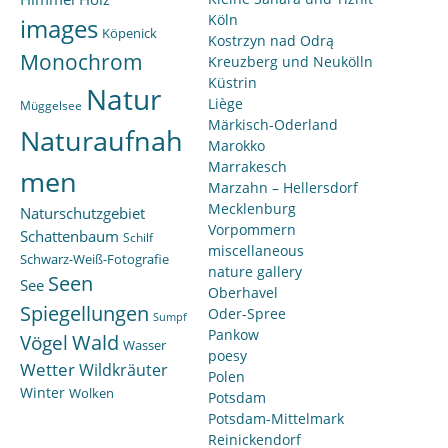
Köln
images
Köpenick
Kostrzyn nad Odrą
Monochrom
Kreuzberg und Neukölln
Küstrin
Natur
Liège
Müggelsee
Märkisch-Oderland
Naturaufnah
Marokko
Marrakesch
men
Marzahn – Hellersdorf
Mecklenburg
Naturschutzgebiet
Vorpommern
Schattenbaum
Schilf
miscellaneous
Schwarz-Weiß-Fotografie
nature gallery
Seen
See
Oberhavel
Spiegellungen
Oder-Spree
Sumpf
Pankow
Wald
Vögel
Wasser
poesy
Wetter
Wildkräuter
Polen
Winter
Wolken
Potsdam
Potsdam-Mittelmark
Reinickendorf