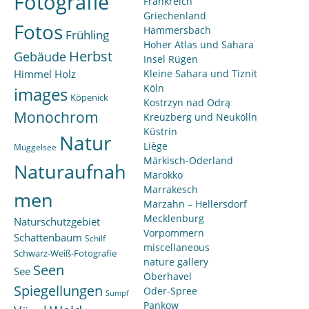
Fotografie
Frankreich
Griechenland
Fotos
Hammersbach
Frühling
Hoher Atlas und Sahara
Herbst
Gebäude
Insel Rügen
Himmel
Holz
Kleine Sahara und Tiznit
Köln
images
Köpenick
Kostrzyn nad Odrą
Monochrom
Kreuzberg und Neukölln
Küstrin
Natur
Liège
Müggelsee
Märkisch-Oderland
Naturaufnah
Marokko
Marrakesch
men
Marzahn – Hellersdorf
Mecklenburg
Naturschutzgebiet
Vorpommern
Schattenbaum
Schilf
miscellaneous
Schwarz-Weiß-Fotografie
nature gallery
Seen
See
Oberhavel
Spiegellungen
Oder-Spree
Sumpf
Pankow