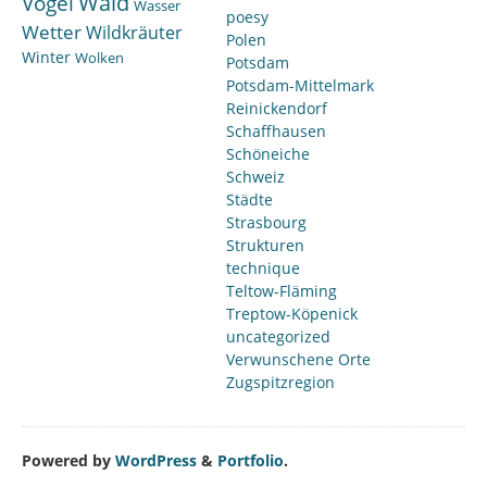
Wald
Vögel
Wasser
poesy
Wetter
Wildkräuter
Polen
Winter
Wolken
Potsdam
Potsdam-Mittelmark
Reinickendorf
Schaffhausen
Schöneiche
Schweiz
Städte
Strasbourg
Strukturen
technique
Teltow-Fläming
Treptow-Köpenick
uncategorized
Verwunschene Orte
Zugspitzregion
Powered by
WordPress
&
Portfolio
.