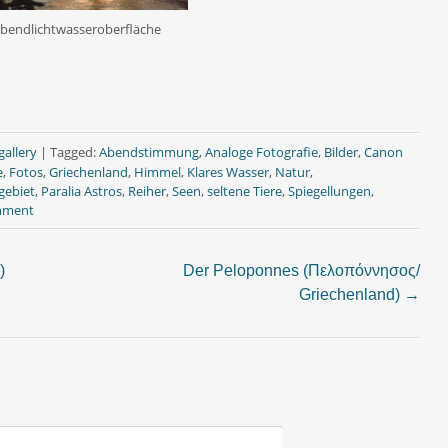
bendlichtwasseroberfläche
gallery
|
Tagged:
Abendstimmung
,
Analoge Fotografie
,
Bilder
,
Canon
e
,
Fotos
,
Griechenland
,
Himmel
,
Klares Wasser
,
Natur
,
gebiet
,
Paralia Astros
,
Reiher
,
Seen
,
seltene Tiere
,
Spiegellungen
,
mment
)
Der Peloponnes (Πελοπόννησος/
Griechenland)
→