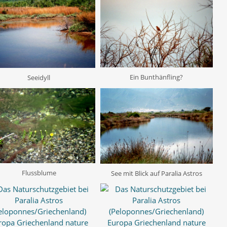
Ein Bunthänfling?
Seeidyll
Flussblume
See mit Blick auf Paralia Astros