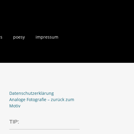
us
poesy
impressum
Datenschutzerklärung
Analoge Fotografie – zurück zum
Motiv
TIP: