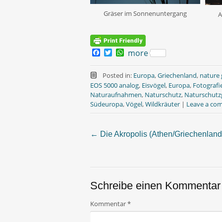
Gräser im Sonnenuntergang
A
F
T
W
more
a
w
h
c
i
a
e
t
t
Posted in:
Europa
,
Griechenland
,
nature 
b
t
s
EOS 5000 analog
,
Eisvögel
,
Europa
,
Fotografi
o
e
A
Naturaufnahmen
,
Naturschutz
,
Naturschutz
o
r
p
Südeuropa
,
Vögel
,
Wildkräuter
|
Leave a co
k
p
←
Die Akropolis (Athen/Griechenland
Post
navigation
Schreibe einen Kommentar
Kommentar
*