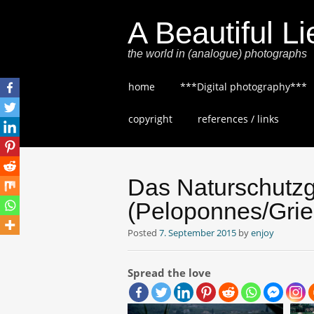
A Beautiful Li
the world in (analogue) photographs
Skip
home
***Digital photography***
to
content
copyright
references / links
Das Naturschutzge
(Peloponnes/Grie
Posted
7. September 2015
by
enjoy
Spread the love