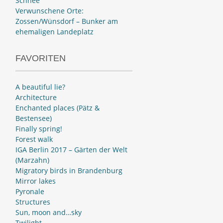
Schnee
Verwunschene Orte:
Zossen/Wünsdorf – Bunker am
ehemaligen Landeplatz
FAVORITEN
A beautiful lie?
Architecture
Enchanted places (Pätz &
Bestensee)
Finally spring!
Forest walk
IGA Berlin 2017 – Gärten der Welt
(Marzahn)
Migratory birds in Brandenburg
Mirror lakes
Pyronale
Structures
Sun, moon and…sky
Twilight