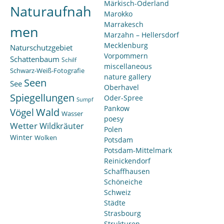
Märkisch-Oderland
Naturaufnah
Marokko
Marrakesch
men
Marzahn – Hellersdorf
Mecklenburg
Naturschutzgebiet
Vorpommern
Schattenbaum
Schilf
miscellaneous
Schwarz-Weiß-Fotografie
nature gallery
Seen
See
Oberhavel
Spiegellungen
Oder-Spree
Sumpf
Pankow
Wald
Vögel
Wasser
poesy
Wetter
Wildkräuter
Polen
Winter
Wolken
Potsdam
Potsdam-Mittelmark
Reinickendorf
Schaffhausen
Schöneiche
Schweiz
Städte
Strasbourg
Strukturen