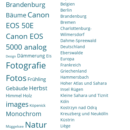
Brandenburg
Belgien
Berlin
Canon
Bäume
Brandenburg
Bremen
EOS 50E
Charlottenburg-
Canon EOS
Wilmersdorf
Dahme-Spreewald
5000 analog
Deutschland
Eberswalde
Dämmerung
Eis
Design
Europa
Fotografie
Frankreich
Griechenland
Fotos
Hammersbach
Frühling
Hoher Atlas und Sahara
Herbst
Gebäude
Insel Rügen
Himmel
Holz
Kleine Sahara und Tiznit
Köln
images
Köpenick
Kostrzyn nad Odrą
Monochrom
Kreuzberg und Neukölln
Küstrin
Natur
Liège
Müggelsee