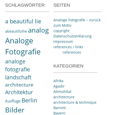
SCHLAGWÖRTER
SEITEN
a beautiful lie
Analoge Fotografie – zurück
zum Motiv
analog
copyright
abeautifullie
Datenschutzerklärung
Analoge
impressum
references / links
Fotografie
references
analoge
KATEGORIEN
fotografie
landschaft
Afrika
architecture
Agadir
Architektur
Altmühltal
architecture
Berlin
Ausflüge
architecture & technique
Bilder
Barnim
Bayern