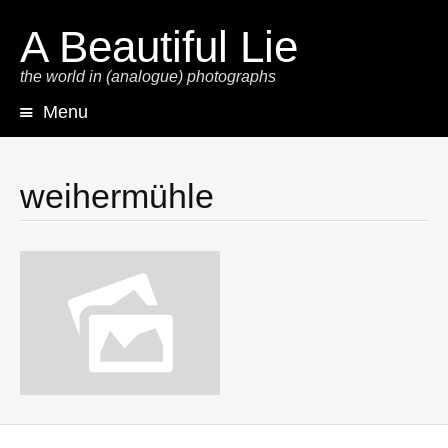
A Beautiful Lie
the world in (analogue) photographs
Menu
Skip
to
content
weihermühle