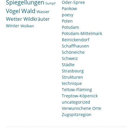
Spiegellungen
Oder-Spree
Sumpf
Pankow
Wald
Vögel
Wasser
poesy
Wetter
Wildkräuter
Polen
Winter
Wolken
Potsdam
Potsdam-Mittelmark
Reinickendorf
Schaffhausen
Schöneiche
Schweiz
Städte
Strasbourg
Strukturen
technique
Teltow-Fläming
Treptow-Köpenick
uncategorized
Verwunschene Orte
Zugspitzregion