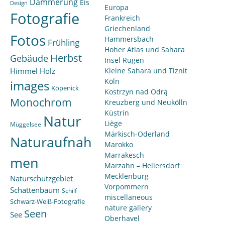
Dämmerung
Eis
Design
Europa
Fotografie
Frankreich
Griechenland
Fotos
Hammersbach
Frühling
Hoher Atlas und Sahara
Herbst
Gebäude
Insel Rügen
Himmel
Holz
Kleine Sahara und Tiznit
Köln
images
Köpenick
Kostrzyn nad Odrą
Monochrom
Kreuzberg und Neukölln
Küstrin
Natur
Liège
Müggelsee
Märkisch-Oderland
Naturaufnah
Marokko
Marrakesch
men
Marzahn – Hellersdorf
Mecklenburg
Naturschutzgebiet
Vorpommern
Schattenbaum
Schilf
miscellaneous
Schwarz-Weiß-Fotografie
nature gallery
Seen
See
Oberhavel