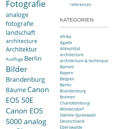
Fotografie
references
analoge
KATEGORIEN
fotografie
landschaft
Afrika
architecture
Agadir
Architektur
Altmühltal
architecture
Berlin
Ausflüge
architecture & technique
Bilder
Barnim
Bayern
Brandenburg
Belgien
Berlin
Canon
Bäume
Brandenburg
Bremen
EOS 50E
Charlottenburg-
Canon EOS
Wilmersdorf
Dahme-Spreewald
5000 analog
Deutschland
Eberswalde