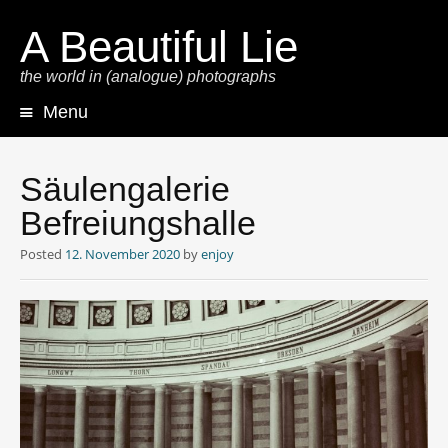
A Beautiful Lie
the world in (analogue) photographs
Menu
Skip
to
content
Säulengalerie
Befreiungshalle
Posted
12. November 2020
by
enjoy