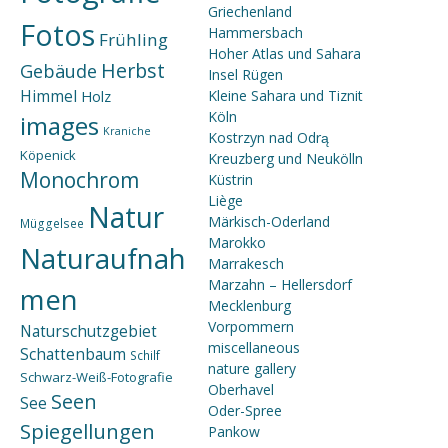
Griechenland
Fotos
Hammersbach
Frühling
Hoher Atlas und Sahara
Herbst
Gebäude
Insel Rügen
Himmel
Holz
Kleine Sahara und Tiznit
Köln
images
Kraniche
Kostrzyn nad Odrą
Köpenick
Kreuzberg und Neukölln
Monochrom
Küstrin
Liège
Natur
Märkisch-Oderland
Müggelsee
Marokko
Naturaufnah
Marrakesch
Marzahn – Hellersdorf
men
Mecklenburg
Vorpommern
Naturschutzgebiet
miscellaneous
Schattenbaum
Schilf
nature gallery
Schwarz-Weiß-Fotografie
Oberhavel
Seen
See
Oder-Spree
Spiegellungen
Pankow