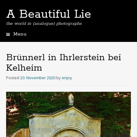
A Beautiful Lie
the world in (analogue) photographs
Menu
Skip
to
content
Brünnerl in Ihrlerstein bei
Kelheim
Posted
20. November 2020
by
enjoy