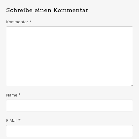
m
navigation
k
a
s
Schreibe einen Kommentar
r
k
s
Kommentar
*
Name
*
E-Mail
*