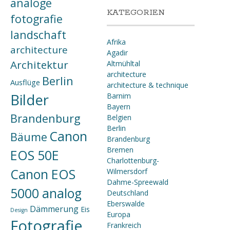
analoge
KATEGORIEN
fotografie
landschaft
Afrika
architecture
Agadir
Architektur
Altmühltal
architecture
Berlin
Ausflüge
architecture & technique
Bilder
Barnim
Bayern
Brandenburg
Belgien
Berlin
Canon
Bäume
Brandenburg
Bremen
EOS 50E
Charlottenburg-
Canon EOS
Wilmersdorf
Dahme-Spreewald
5000 analog
Deutschland
Eberswalde
Dämmerung
Eis
Design
Europa
Fotografie
Frankreich