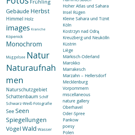
Fotos
Frühling
Hoher Atlas und Sahara
Herbst
Gebäude
Insel Rügen
Himmel
Holz
Kleine Sahara und Tiznit
Köln
images
Kraniche
Kostrzyn nad Odrą
Köpenick
Kreuzberg und Neukölln
Monochrom
Küstrin
Liège
Natur
Märkisch-Oderland
Müggelsee
Marokko
Naturaufnah
Marrakesch
Marzahn – Hellersdorf
men
Mecklenburg
Vorpommern
Naturschutzgebiet
miscellaneous
Schattenbaum
Schilf
nature gallery
Schwarz-Weiß-Fotografie
Oberhavel
Seen
See
Oder-Spree
Spiegellungen
Pankow
poesy
Wald
Vögel
Wasser
Polen