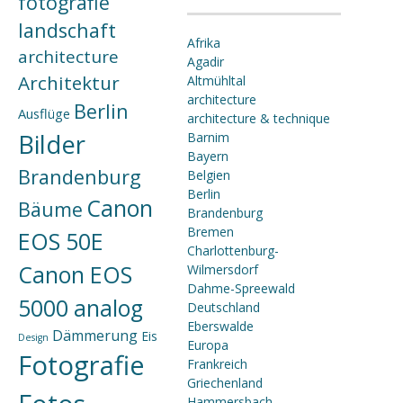
fotografie
landschaft
Afrika
architecture
Agadir
Architektur
Altmühltal
architecture
Berlin
Ausflüge
architecture & technique
Bilder
Barnim
Bayern
Brandenburg
Belgien
Berlin
Canon
Bäume
Brandenburg
Bremen
EOS 50E
Charlottenburg-
Canon EOS
Wilmersdorf
Dahme-Spreewald
5000 analog
Deutschland
Eberswalde
Dämmerung
Eis
Design
Europa
Fotografie
Frankreich
Griechenland
Hammersbach