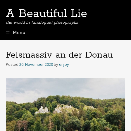
A Beautiful Lie
the world in (analogue) photographs
Menu
Skip
to
content
Felsmassiv an der Donau
Posted
20. November 2020
by
enjoy