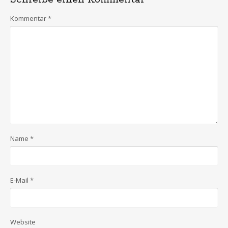
r
k
s
Kommentar
*
Name
*
E-Mail
*
Website